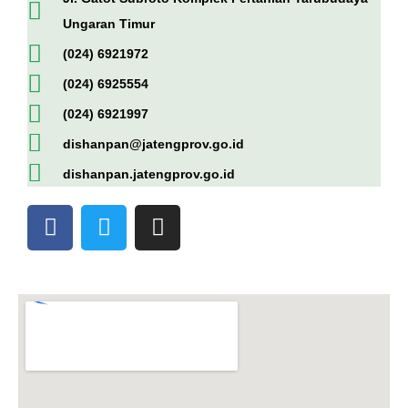
Ungaran Timur
(024) 6921972
(024) 6925554
(024) 6921997
dishanpan@jatengprov.go.id
dishanpan.jatengprov.go.id
F
T
I
a
w
n
c
i
s
e
t
t
b
t
a
o
e
g
o
r
r
k
a
-
m