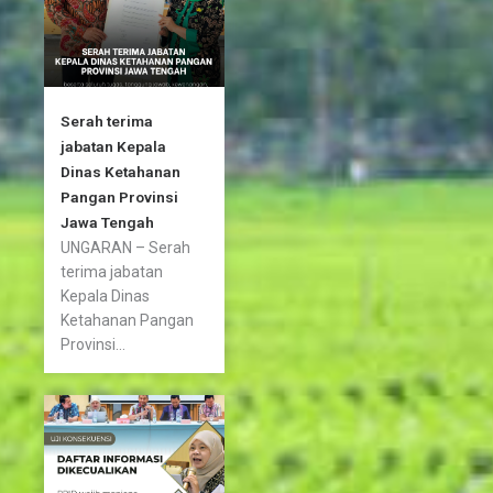
f
Serah terima
jabatan Kepala
Dinas Ketahanan
Pangan Provinsi
Jawa Tengah
UNGARAN – Serah
terima jabatan
Kepala Dinas
Ketahanan Pangan
Provinsi...