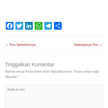
F
T
Li
W
T
S
a
wi
n
h
el
h
c
tt
k
at
e
ar
←
Pos Sebelumnya
Selanjutnya Pos
→
e
er
e
s
gr
e
b
dI
A
a
o
n
p
m
Tinggalkan Komentar
o
p
Alamat email Anda tidak akan dipublikasikan.
Ruas yang wajib
ditandai
*
k
Ketik
di
sini..