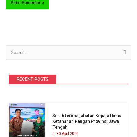
C
a
r
i
RECENT POSTS
u
n
t
u
Serah terima jabatan Kepala Dinas
k
Ketahanan Pangan Provinsi Jawa
Tengah
:
30 April 2026