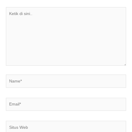
k
Ketik
di
sini..
Name*
Email*
Situs
Web