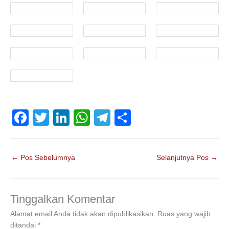
F
T
Li
W
T
S
a
wi
n
h
el
h
c
tt
k
at
e
ar
←
Pos Sebelumnya
Selanjutnya Pos
→
e
er
e
s
gr
e
b
dI
A
a
o
n
p
m
Tinggalkan Komentar
o
p
Alamat email Anda tidak akan dipublikasikan.
Ruas yang wajib
ditandai
*