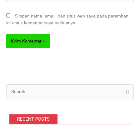
Simpan nama, email, dan situs web saya pada peramban
ini untuk komentar saya berikutnya.
C
a
r
i
RECENT POSTS
u
n