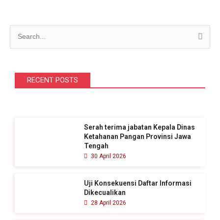
C
a
r
i
RECENT POSTS
u
n
t
Serah terima jabatan Kepala Dinas
u
Ketahanan Pangan Provinsi Jawa
k
Tengah
30 April 2026
:
Uji Konsekuensi Daftar Informasi
Dikecualikan
28 April 2026