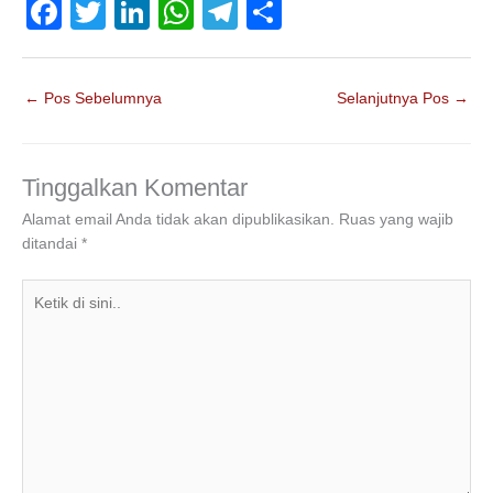
F
T
Li
W
T
S
a
wi
n
h
el
h
c
tt
k
at
e
ar
←
Pos Sebelumnya
Selanjutnya Pos
→
e
er
e
s
gr
e
b
dI
A
a
o
n
p
m
Tinggalkan Komentar
o
p
Alamat email Anda tidak akan dipublikasikan.
Ruas yang wajib
ditandai
*
k
Ketik
di
sini..