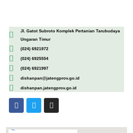
Jl. Gatot Subroto Komplek Pertanian Tarubudaya
Ungaran Timur
(024) 6921972
(024) 6925554
(024) 6921997
dishanpan@jatengprov.go.id
dishanpan.jatengprov.go.id
F
T
I
a
w
n
c
i
s
e
t
t
b
t
a