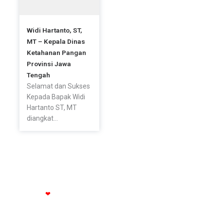
Widi Hartanto, ST,
MT – Kepala Dinas
Ketahanan Pangan
Provinsi Jawa
Tengah
Selamat dan Sukses
Kepada Bapak Widi
Hartanto ST, MT
diangkat...
© All rights reserved Dinas Ketahanan Pangan Provinsi Jateng
Made with
❤
by
dzskaweb