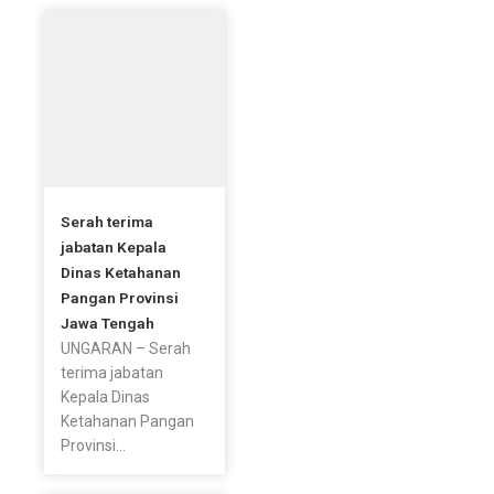
o
r
r
k
a
-
m
f
Serah terima
jabatan Kepala
Dinas Ketahanan
Pangan Provinsi
Jawa Tengah
UNGARAN – Serah
terima jabatan
Kepala Dinas
Ketahanan Pangan
Provinsi...