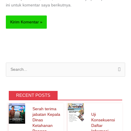
ini untuk komentar saya berikutnya.
C
a
r
i
RECENT POSTS
u
Serah terima
n
jabatan Kepala
Uji
t
Dinas
Konsekuensi
Ketahanan
Daftar
u
Pangan
Informasi