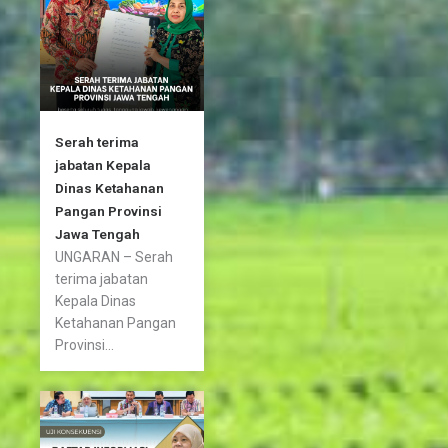
-
m
f
Serah terima
jabatan Kepala
Dinas Ketahanan
Pangan Provinsi
Jawa Tengah
UNGARAN – Serah
terima jabatan
Kepala Dinas
Ketahanan Pangan
Provinsi...