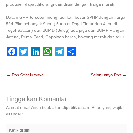
produsen dapat dikurangi dan dijual dengan harga murah.
Dalam GPM tersebut menghadirkan besar SPHP dengan harga
52rb/5kg sebanyak 9 ton ( 5 ton di Tegal Timur dan 4 ton di
Tegal Selatan) dari BUMD (Bulog) ada juga dari BUMP Pangan
Jateng, Prima Food, Gapoktan beras, bawang merah dan telur.
F
T
Li
W
T
S
a
wi
n
h
el
h
c
tt
k
at
e
ar
←
Pos Sebelumnya
Selanjutnya Pos
→
e
er
e
s
gr
e
b
dI
A
a
o
n
p
m
Tinggalkan Komentar
o
p
Alamat email Anda tidak akan dipublikasikan.
Ruas yang wajib
ditandai
*
k
Ketik