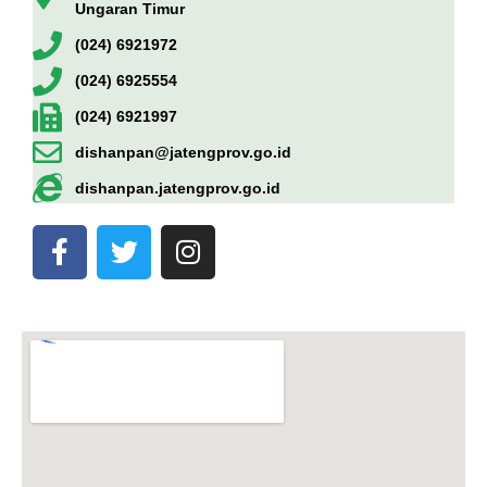
Ungaran Timur
(024) 6921972
(024) 6925554
(024) 6921997
dishanpan@jatengprov.go.id
dishanpan.jatengprov.go.id
F
T
I
a
w
n
c
i
s
e
t
t
b
t
a
o
e
g
o
r
r
k
a
-
m
f