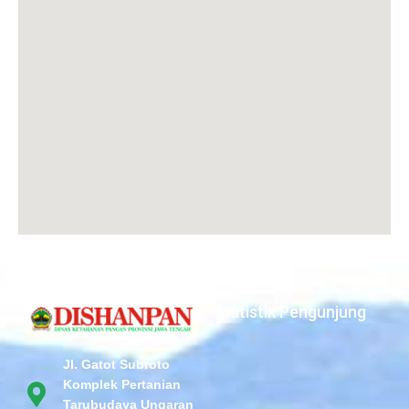
Statistik Pengunjung
Jl. Gatot Subroto
Komplek Pertanian
Tarubudaya Ungaran