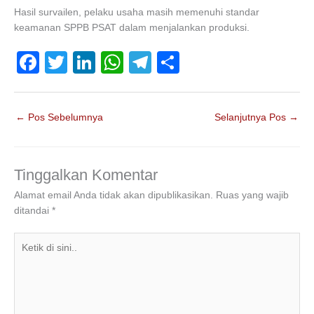
Hasil survailen, pelaku usaha masih memenuhi standar
keamanan SPPB PSAT dalam menjalankan produksi.
F
T
Li
W
T
S
a
wi
n
h
el
h
c
tt
k
at
e
ar
←
Pos Sebelumnya
Selanjutnya Pos
→
e
er
e
s
gr
e
b
dI
A
a
o
n
p
m
Tinggalkan Komentar
o
p
Alamat email Anda tidak akan dipublikasikan.
Ruas yang wajib
ditandai
*
k
Ketik
di
sini..