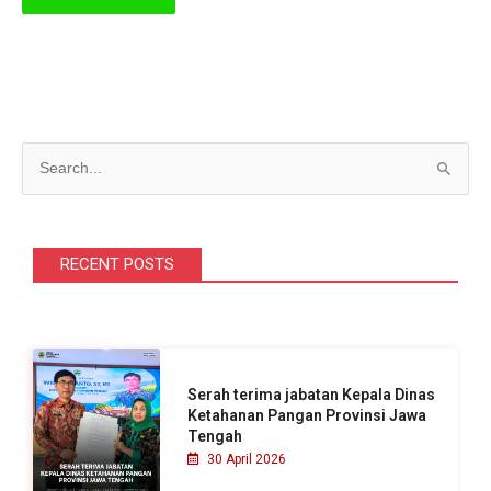
C
a
r
i
RECENT POSTS
u
n
t
u
Serah terima jabatan Kepala Dinas
k
Ketahanan Pangan Provinsi Jawa
Tengah
:
30 April 2026