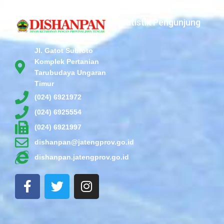
Statistik Pengunjung
Jl. Gatot Subroto
Komplek Pertanian
Tarubudaya Ungaran
Timur
(024) 6921972
(024) 6925554
(024) 6921997
dishanpan@jatengprov.go.id
dishanpan.jatengprov.go.id
F
T
I
a
w
n
c
i
s
e
t
t