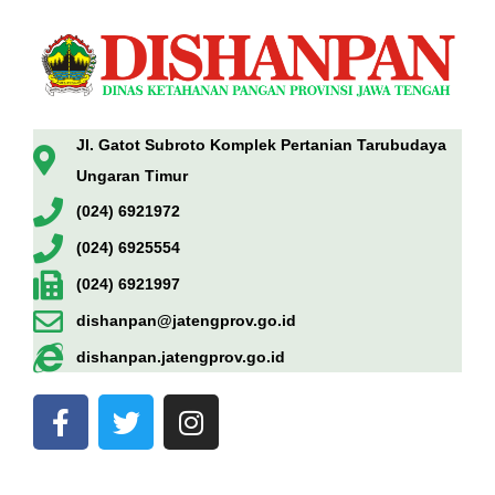
Jl. Gatot Subroto Komplek Pertanian Tarubudaya
Ungaran Timur
(024) 6921972
(024) 6925554
(024) 6921997
dishanpan@jatengprov.go.id
dishanpan.jatengprov.go.id
F
T
I
a
w
n
c
i
s
e
t
t