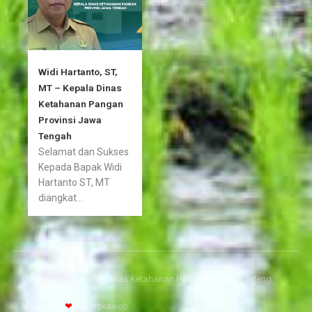
Widi Hartanto, ST,
MT – Kepala Dinas
Ketahanan Pangan
Provinsi Jawa
Tengah
Selamat dan Sukses
Kepada Bapak Widi
Hartanto ST, MT
diangkat...
© All rights reserved Dinas Ketahanan Pangan Provinsi Jateng
Made with
❤
by
dzskaweb