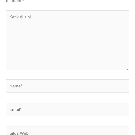
ditandai
*
k
Ketik
di
sini..
Name*
Email*
Situs