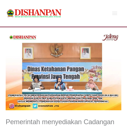
Lewati
Men
ke
konten
Utam
Pemerintah menyediakan Cadangan