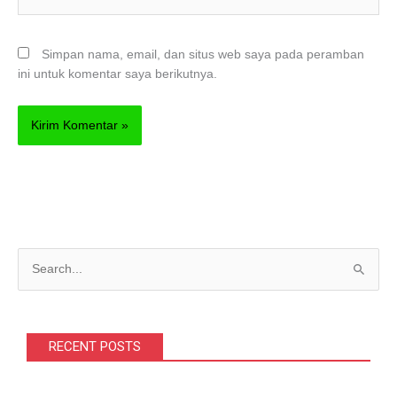
Web
Simpan nama, email, dan situs web saya pada peramban
ini untuk komentar saya berikutnya.
C
a
r
i
RECENT POSTS
u
n