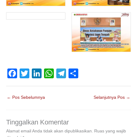
F
T
Li
W
T
S
a
wi
n
h
el
h
c
tt
k
at
e
ar
←
Pos Sebelumnya
Selanjutnya Pos
→
e
er
e
s
gr
e
b
dI
A
a
o
n
p
m
Tinggalkan Komentar
o
p
Alamat email Anda tidak akan dipublikasikan.
Ruas yang wajib