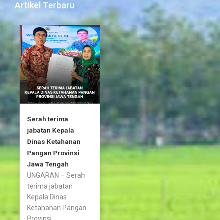
b
t
a
Artikel Terbaru
o
e
g
o
r
r
k
a
-
m
f
Serah terima
jabatan Kepala
Dinas Ketahanan
Pangan Provinsi
Jawa Tengah
UNGARAN – Serah
terima jabatan
Kepala Dinas
Ketahanan Pangan
Provinsi...