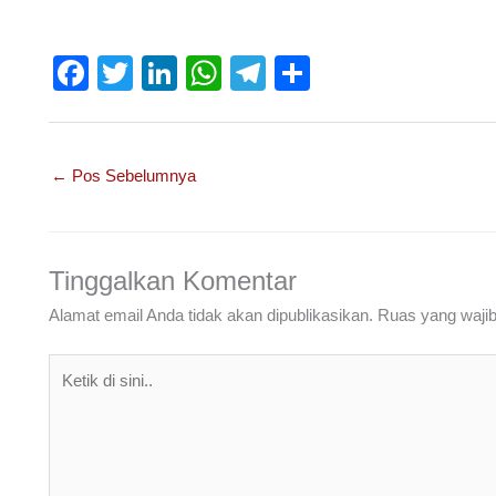
F
T
Li
W
T
S
a
wi
n
h
el
h
c
tt
k
at
e
ar
e
er
e
s
gr
e
←
Pos Sebelumnya
b
dI
A
a
o
n
p
m
o
p
Tinggalkan Komentar
k
Alamat email Anda tidak akan dipublikasikan.
Ruas yang wajib
Ketik
di
sini..