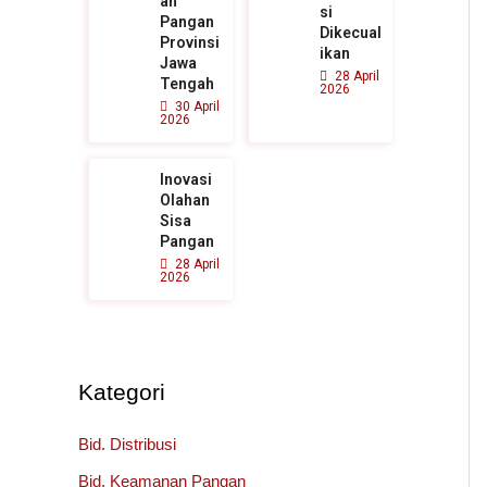
an
si
Pangan
Dikecual
Provinsi
ikan
Jawa
28 April
Tengah
2026
30 April
2026
Inovasi
Olahan
Sisa
Pangan
28 April
2026
Kategori
Bid. Distribusi
Bid. Keamanan Pangan