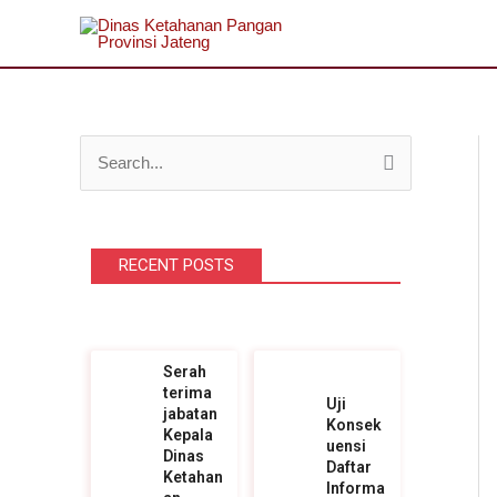
Lewati
ke
konten
C
a
r
RECENT POSTS
i
u
n
t
Serah
terima
u
Uji
jabatan
Konsek
k
Kepala
uensi
Dinas
Daftar
:
Ketahan
Informa