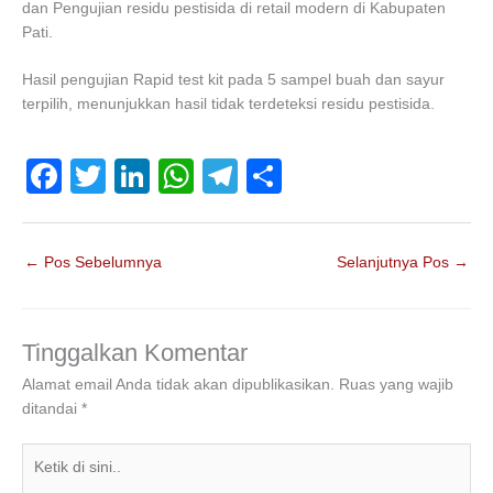
dan Pengujian residu pestisida di retail modern di Kabupaten
Pati.
Hasil pengujian Rapid test kit pada 5 sampel buah dan sayur
terpilih, menunjukkan hasil tidak terdeteksi residu pestisida.
F
T
Li
W
T
S
a
wi
n
h
el
h
c
tt
k
at
e
ar
←
Pos Sebelumnya
Selanjutnya Pos
→
e
er
e
s
gr
e
b
dI
A
a
o
n
p
m
Tinggalkan Komentar
o
p
Alamat email Anda tidak akan dipublikasikan.
Ruas yang wajib
ditandai
*
k
Ketik
di