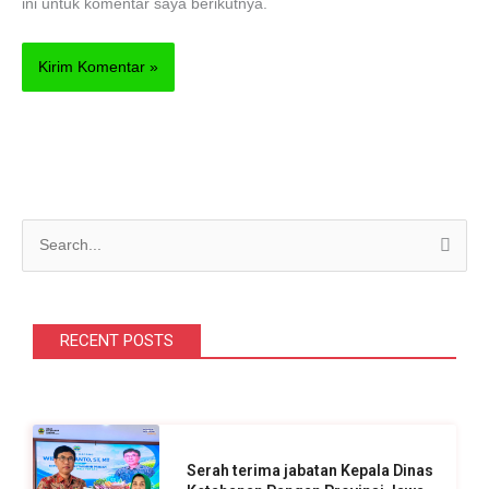
ini untuk komentar saya berikutnya.
C
a
r
i
RECENT POSTS
u
n
t
u
Serah terima jabatan Kepala Dinas
k