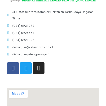
Jl. Gatot Subroto Komplek Pertanian Tarubudaya Ungaran
Timur
(024) 6921972
(024) 6925554
(024) 6921997
dishanpan@jatengprov.go.id
dishanpan.jatengprov.go.id
F
T
I
a
w
n
c
i
s
e
t
t
b
t
a
o
e
g
o
r
r