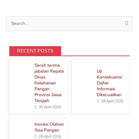
C
a
r
i
RECENT POSTS
u
Serah terima
n
jabatan Kepala
Uji
t
Dinas
Konsekuensi
Ketahanan
Daftar
u
Pangan
Informasi
k
Provinsi Jawa
Dikecualikan
Tengah
:
28 April 2026
30 April 2026
Inovasi Olahan
Sisa Pangan
28 April 2026