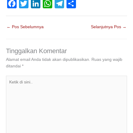
F
T
Li
W
T
S
a
wi
n
h
el
h
c
tt
k
at
e
ar
←
Pos Sebelumnya
Selanjutnya Pos
→
e
er
e
s
gr
e
b
dI
A
a
o
n
p
m
Tinggalkan Komentar
o
p
Alamat email Anda tidak akan dipublikasikan.
Ruas yang wajib
ditandai
*
k
Ketik
di
sini..