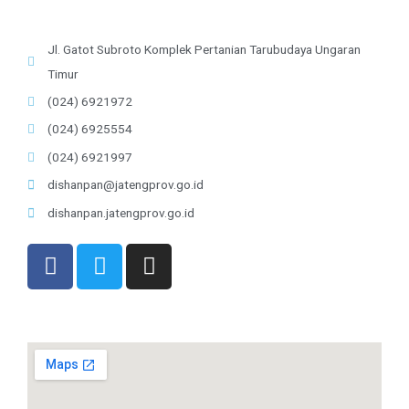
Jl. Gatot Subroto Komplek Pertanian Tarubudaya Ungaran
Timur
(024) 6921972
(024) 6925554
(024) 6921997
dishanpan@jatengprov.go.id
dishanpan.jatengprov.go.id
F
T
I
a
w
n
c
i
s
e
t
t
b
t
a
o
e
g
o
r
r