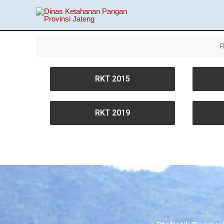
Lewati
ke
konten
R
RKT 2015
RKT 2019