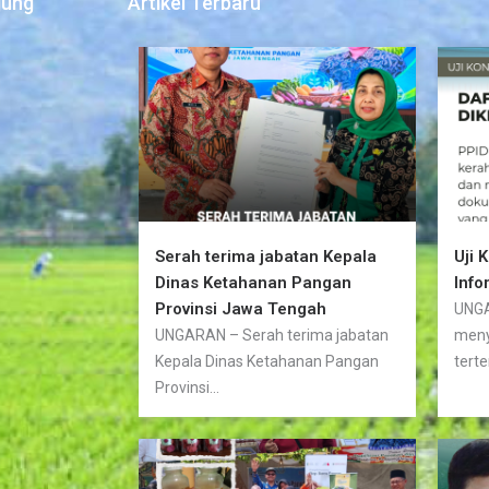
jung
Artikel Terbaru
Serah terima jabatan Kepala
Uji 
Dinas Ketahanan Pangan
Info
Provinsi Jawa Tengah
UNGA
UNGARAN – Serah terima jabatan
meny
Kepala Dinas Ketahanan Pangan
terte
Provinsi...