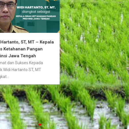
 Hartanto, ST, MT – Kepala
as Ketahanan Pangan
insi Jawa Tengah
mat dan Sukses Kepada
k Widi Hartanto ST, MT
kat...
Made with
❤
by
dzskaweb