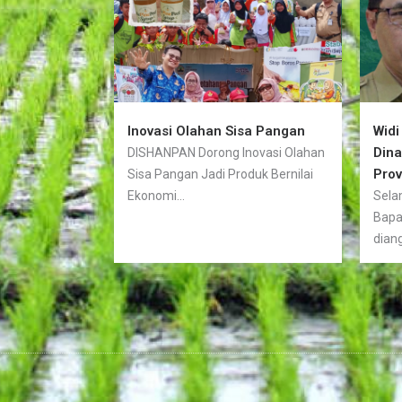
Inovasi Olahan Sisa Pangan
Widi
Din
DISHANPAN Dorong Inovasi Olahan
Prov
Sisa Pangan Jadi Produk Bernilai
Ekonomi...
Sela
Bapa
diang