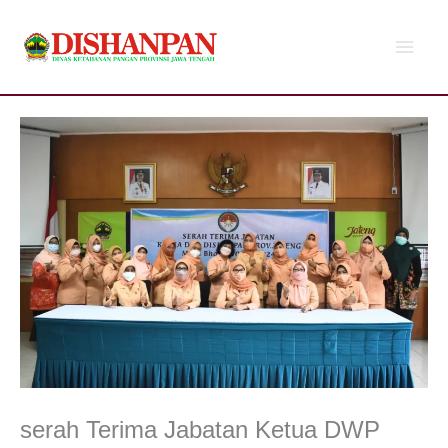
Lewati
Men
ke
konten
Utam
serah Terima Jabatan Ketua DWP