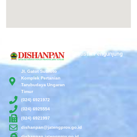
Statistik Pengunjung
Jl. Gatot Subroto
Komplek Pertanian
Tarubudaya Ungaran
Timur
(024) 6921972
(024) 6925554
(024) 6921997
dishanpan@jatengprov.go.id
dishanpan.jatengprov.go.id