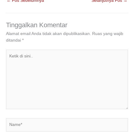
←
Pos Sebelumnya
Selanjutnya Pos
→
e
er
e
s
gr
e
b
dI
A
a
o
n
p
m
Tinggalkan Komentar
o
p
Alamat email Anda tidak akan dipublikasikan.
Ruas yang wajib
ditandai
*
k
Ketik
di
sini..
Name*