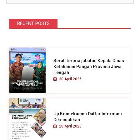
a
r
i
RECENT POSTS
u
n
t
u
Serah terima jabatan Kepala Dinas
k
Ketahanan Pangan Provinsi Jawa
Tengah
:
30 April 2026
Uji Konsekuensi Daftar Informasi
Dikecualikan
28 April 2026