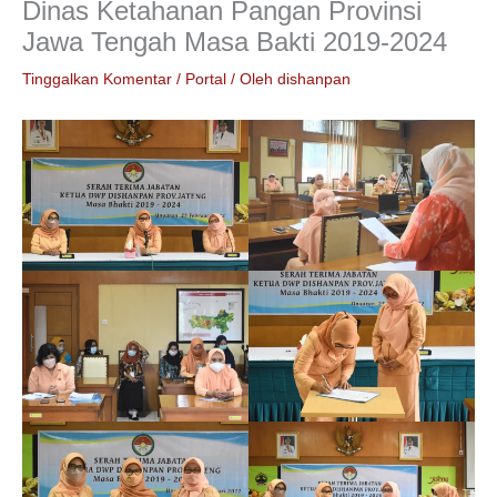
Dinas Ketahanan Pangan Provinsi
Jawa Tengah Masa Bakti 2019-2024
Tinggalkan Komentar
/
Portal
/ Oleh
dishanpan