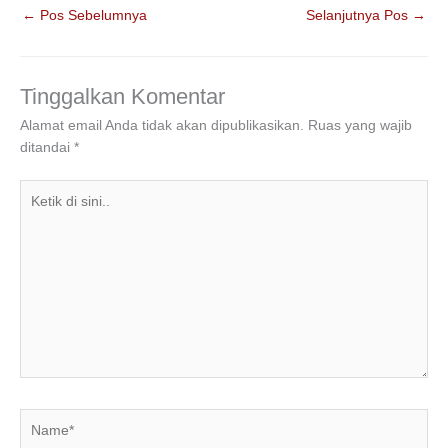
c
tt
k
at
e
ar
←
Pos Sebelumnya
Selanjutnya Pos
→
e
er
e
s
gr
e
b
dI
A
a
o
n
p
m
Tinggalkan Komentar
o
p
Alamat email Anda tidak akan dipublikasikan.
Ruas yang wajib
ditandai
*
k
Ketik
di
sini..
Name*