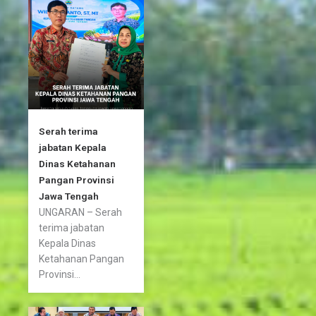
o
r
r
k
a
-
m
f
Serah terima
jabatan Kepala
Dinas Ketahanan
Pangan Provinsi
Jawa Tengah
UNGARAN – Serah
terima jabatan
Kepala Dinas
Ketahanan Pangan
Provinsi...