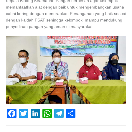
Kepala Bidang Keamanan Pangan berpesan agar kelompok
memanfaatkan alat dengan baik untuk mengembangkan usaha
cabai kering dengan menerapkan Penanganan yang baik sesuai
dengan kaidah PSAT sehingga kelompok mampu mendukung
penyediaan pangan yang aman di masyarakat.
F
T
Li
W
T
S
a
wi
n
h
el
h