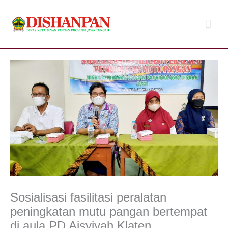
Lewati
Men
ke
konten
Uta
Sosialisasi fasilitasi peralatan
peningkatan mutu pangan bertempat
di aula PD Aisyiyah Klaten