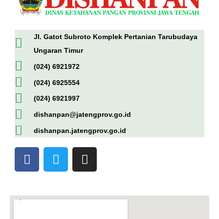
Jl. Gatot Subroto Komplek Pertanian Tarubudaya
Ungaran Timur
(024) 6921972
(024) 6925554
(024) 6921997
dishanpan@jatengprov.go.id
dishanpan.jatengprov.go.id
F
T
I
a
w
n
c
i
s
e
t
t
b
t
a
o
e
g