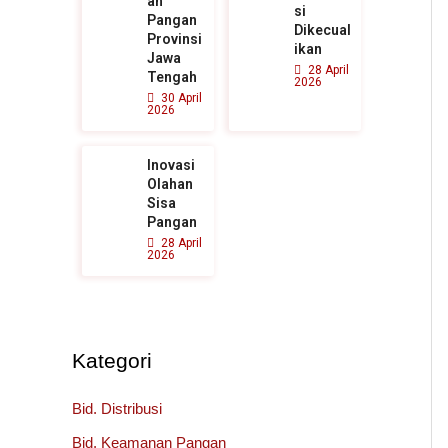
an
si
Pangan
Dikecual
Provinsi
ikan
Jawa
28 April
Tengah
2026
30 April
2026
Inovasi
Olahan
Sisa
Pangan
28 April
2026
Kategori
Bid. Distribusi
Bid. Keamanan Pangan