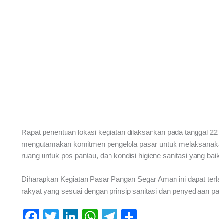
Rapat penentuan lokasi kegiatan dilaksankan pada tanggal 22
mengutamakan komitmen pengelola pasar untuk melaksanakan
ruang untuk pos pantau, dan kondisi higiene sanitasi yang baik
Diharapkan Kegiatan Pasar Pangan Segar Aman ini dapat ter
rakyat yang sesuai dengan prinsip sanitasi dan penyediaan
F
T
Li
W
T
S