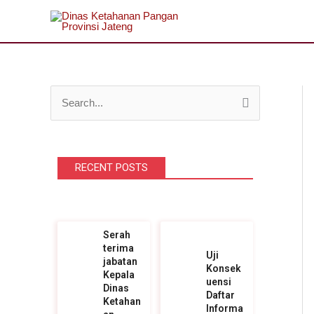
Lewati
ke
konten
C
a
r
RECENT POSTS
i
u
n
t
Serah
terima
u
Uji
jabatan
Konsek
k
Kepala
uensi
Dinas
Daftar
:
Ketahan
Informa