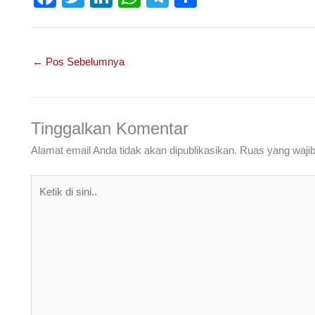
a
wi
n
h
el
h
c
tt
k
at
e
ar
e
er
e
s
gr
e
←
Pos Sebelumnya
b
dI
A
a
o
n
p
m
o
p
Tinggalkan Komentar
k
Alamat email Anda tidak akan dipublikasikan.
Ruas yang wajib
Ketik
di
sini..