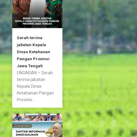
f
Serah terima
jabatan Kepala
Dinas Ketahanan
Pangan Provinsi
Jawa Tengah
UNGARAN – Serah
terima jabatan
Kepala Dinas
Ketahanan Pangan
Provinsi...