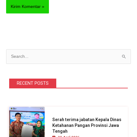
C
a
r
i
RECENT POSTS
u
n
t
u
Serah terima jabatan Kepala Dinas
k
Ketahanan Pangan Provinsi Jawa
Tengah
: