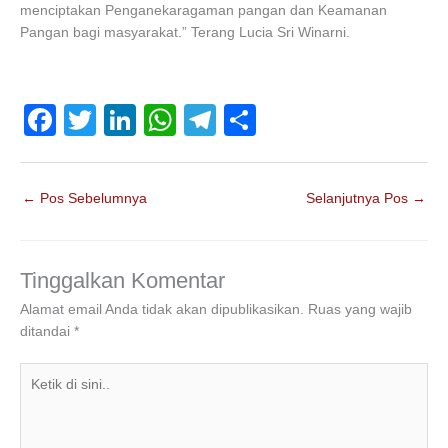
menciptakan Penganekaragaman pangan dan Keamanan
Pangan bagi masyarakat.” Terang Lucia Sri Winarni.
F
T
Li
W
T
S
a
wi
n
h
el
h
c
tt
k
at
e
ar
←
Pos Sebelumnya
Selanjutnya Pos
→
e
er
e
s
gr
e
b
dI
A
a
o
n
p
m
Tinggalkan Komentar
o
p
Alamat email Anda tidak akan dipublikasikan.
Ruas yang wajib
ditandai
*
k
Ketik
di
sini..