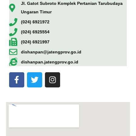
Jl. Gatot Subroto Komplek Pertanian Tarubudaya
Ungaran Timur
(024) 6921972
(024) 6925554
(024) 6921997
dishanpan@jatengprov.go.id
dishanpan.jatengprov.go.id
F
T
I
a
w
n
c
i
s
e
t
t
b
t
a
o
e
g
o
r
r
k
a