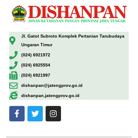
Jl. Gatot Subroto Komplek Pertanian Tarubudaya
Ungaran Timur
(024) 6921972
(024) 6925554
(024) 6921997
dishanpan@jatengprov.go.id
dishanpan.jatengprov.go.id
F
T
I
a
w
n
c
i
s
e
t
t