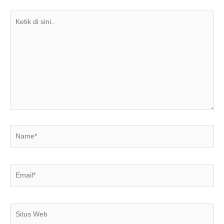
k
Ketik
di
sini..
Name*
Email*
Situs
Web