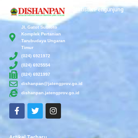
Statistik Pengunjung
Jl. Gatot Subroto
Komplek Pertanian
Tarubudaya Ungaran
Timur
(024) 6921972
(024) 6925554
(024) 6921997
dishanpan@jatengprov.go.id
dishanpan.jatengprov.go.id
F
T
I
a
w
n
c
i
s
e
t
t
b
t
a
Artikel Terbaru