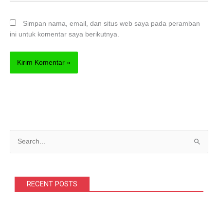
Simpan nama, email, dan situs web saya pada peramban
ini untuk komentar saya berikutnya.
C
a
r
i
RECENT POSTS
u
n