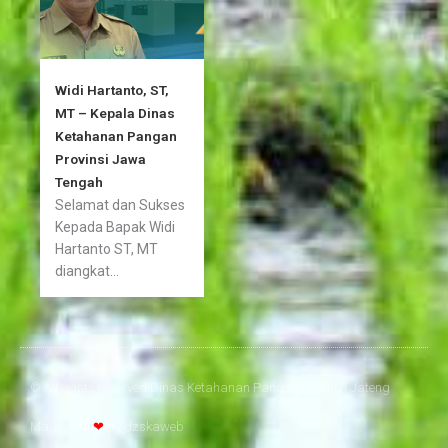
Widi Hartanto, ST,
MT – Kepala Dinas
Ketahanan Pangan
Provinsi Jawa
Tengah
Selamat dan Sukses
Kepada Bapak Widi
Hartanto ST, MT
diangkat...
© All rights reserved Dinas Ketahanan Pangan Provinsi Jateng
Made with
❤
by
dzskaweb