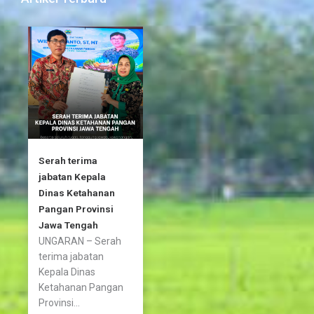
o
e
g
o
r
r
k
a
-
m
f
Serah terima
jabatan Kepala
Dinas Ketahanan
Pangan Provinsi
Jawa Tengah
UNGARAN – Serah
terima jabatan
Kepala Dinas
Ketahanan Pangan
Provinsi...