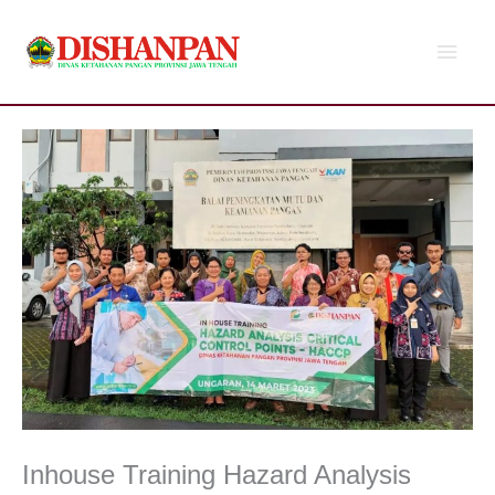
Lewati
Men
ke
konten
Utam
Inhouse Training Hazard Analysis