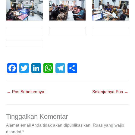
F
T
Li
W
T
S
a
wi
n
h
el
h
c
tt
k
at
e
ar
←
Pos Sebelumnya
Selanjutnya Pos
→
e
er
e
s
gr
e
b
dI
A
a
o
n
p
m
Tinggalkan Komentar
o
p
Alamat email Anda tidak akan dipublikasikan.
Ruas yang wajib
ditandai
*