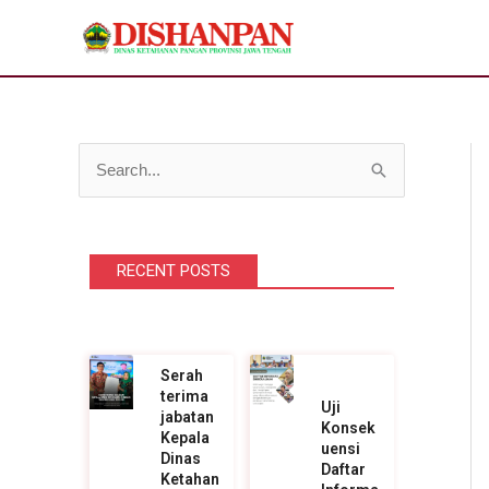
Lewati
ke
konten
C
a
r
RECENT POSTS
i
u
n
t
Serah
terima
u
Uji
jabatan
Konsek
k
Kepala
uensi
Dinas
Daftar
:
Ketahan