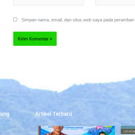
Simpan nama, email, dan situs web saya pada peramban i
jung
Artikel Terbaru