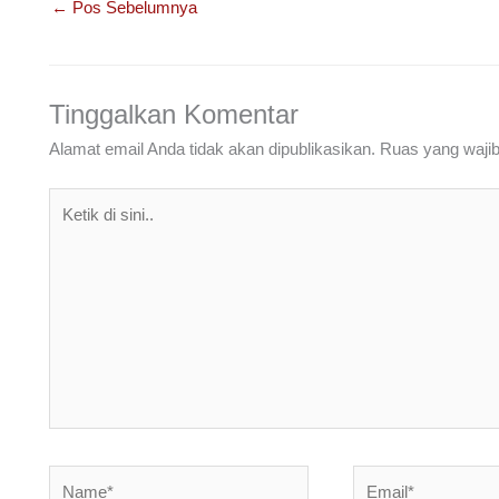
e
er
e
s
gr
e
←
Pos Sebelumnya
b
dI
A
a
o
n
p
m
o
p
Tinggalkan Komentar
k
Alamat email Anda tidak akan dipublikasikan.
Ruas yang wajib
Ketik
di
sini..
Name*
Email*