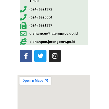
Timur
(024) 6921972
(024) 6925554
(024) 6921997
dishanpan@jatengprov.go.id
dishanpan.jatengprov.go.id
F
T
I
a
w
n
c
i
s
e
t
t
b
t
a
o
e
g
o
r
r
k
a
-
m
f