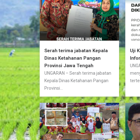
Serah terima jabatan Kepala
Uji 
Dinas Ketahanan Pangan
Info
Provinsi Jawa Tengah
UNGA
UNGARAN – Serah terima jabatan
meny
Kepala Dinas Ketahanan Pangan
terte
Provinsi...