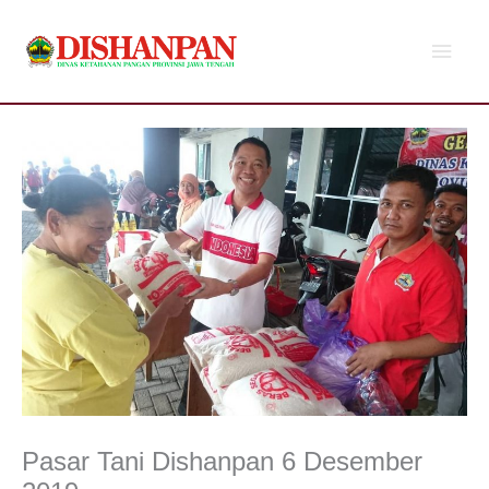
Lewati
Men
ke
konten
Utam
Pasar Tani Dishanpan 6 Desember