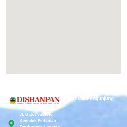
Statistik Pengunjung
Jl. Gatot Subroto
Komplek Pertanian
Tarubudaya Ungaran