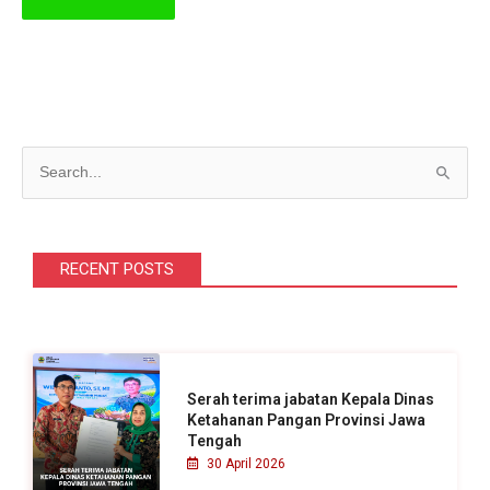
C
a
r
i
RECENT POSTS
u
n
t
u
Serah terima jabatan Kepala Dinas
k
Ketahanan Pangan Provinsi Jawa
Tengah
:
30 April 2026