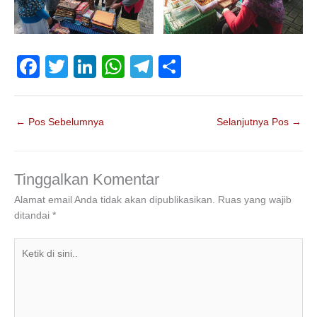
F
T
Li
W
T
S
a
wi
n
h
el
h
c
tt
k
at
e
ar
←
Pos Sebelumnya
Selanjutnya Pos
→
e
er
e
s
gr
e
b
dI
A
a
o
n
p
m
Tinggalkan Komentar
o
p
Alamat email Anda tidak akan dipublikasikan.
Ruas yang wajib
ditandai
*
k
Ketik
di
sini..