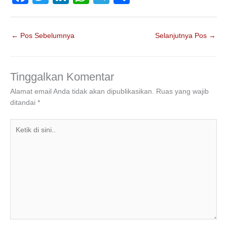
a
wi
n
h
el
h
c
tt
k
at
e
ar
←
Pos Sebelumnya
Selanjutnya Pos
→
e
er
e
s
gr
e
b
dI
A
a
o
n
p
m
Tinggalkan Komentar
o
p
Alamat email Anda tidak akan dipublikasikan.
Ruas yang wajib
ditandai
*
k
Ketik
di
sini..