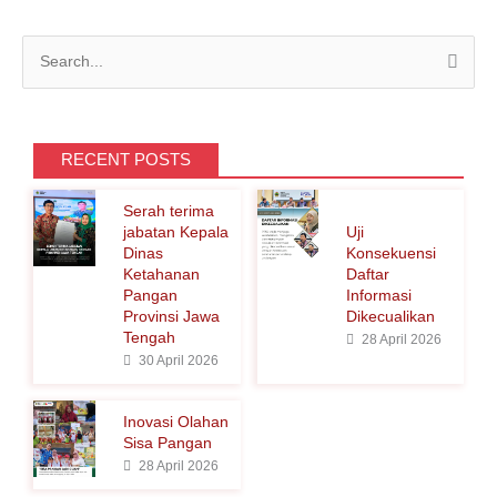
C
a
r
i
RECENT POSTS
u
Serah terima
n
jabatan Kepala
Uji
t
Dinas
Konsekuensi
Ketahanan
Daftar
u
Pangan
Informasi
k
Provinsi Jawa
Dikecualikan
Tengah
:
28 April 2026
30 April 2026
Inovasi Olahan
Sisa Pangan
28 April 2026