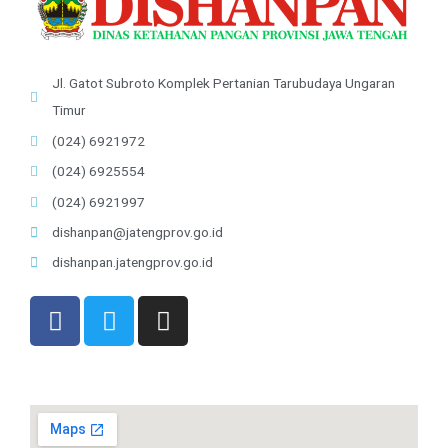
Jl. Gatot Subroto Komplek Pertanian Tarubudaya Ungaran
Timur
(024) 6921972
(024) 6925554
(024) 6921997
dishanpan@jatengprov.go.id
dishanpan.jatengprov.go.id
F
T
I
a
w
n
c
i
s
e
t
t
b
t
a
o
e
g