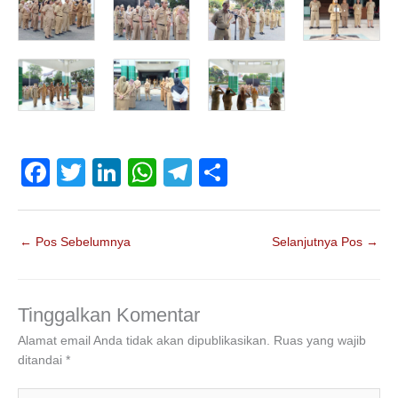
F
T
Li
W
T
S
a
wi
n
h
el
h
c
tt
k
at
e
ar
←
Pos Sebelumnya
Selanjutnya Pos
→
e
er
e
s
gr
e
b
dI
A
a
o
n
p
m
Tinggalkan Komentar
o
p
Alamat email Anda tidak akan dipublikasikan.
Ruas yang wajib
ditandai
*
k
Ketik