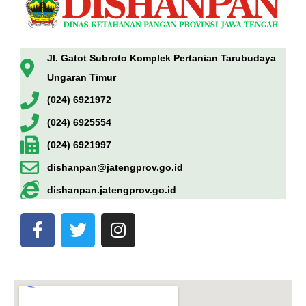
Jl. Gatot Subroto Komplek Pertanian Tarubudaya
Ungaran Timur
(024) 6921972
(024) 6925554
(024) 6921997
dishanpan@jatengprov.go.id
dishanpan.jatengprov.go.id
F
T
I
a
w
n
c
i
s
e
t
t
b
t
a
o
e
g