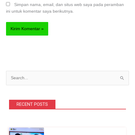
Simpan nama, email, dan situs web saya pada peramban
ini untuk komentar saya berikutnya.
C
a
r
i
RECENT POSTS
u
n
t