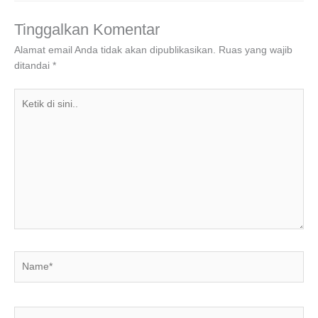
b
dI
A
a
o
n
p
m
Tinggalkan Komentar
o
p
Alamat email Anda tidak akan dipublikasikan.
Ruas yang wajib
ditandai
*
k
Ketik
di
sini..
Name*
Email*