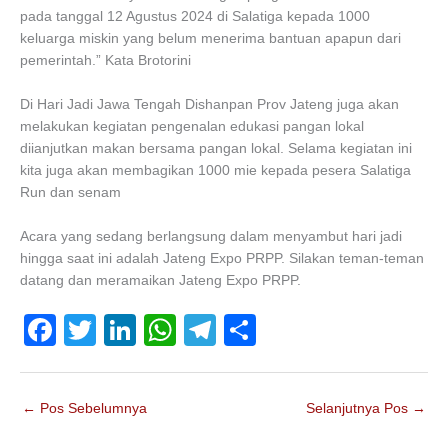
pada tanggal 12 Agustus 2024 di Salatiga kepada 1000
keluarga miskin yang belum menerima bantuan apapun dari
pemerintah.” Kata Brotorini
Di Hari Jadi Jawa Tengah Dishanpan Prov Jateng juga akan
melakukan kegiatan pengenalan edukasi pangan lokal
diianjutkan makan bersama pangan lokal. Selama kegiatan ini
kita juga akan membagikan 1000 mie kepada pesera Salatiga
Run dan senam
Acara yang sedang berlangsung dalam menyambut hari jadi
hingga saat ini adalah Jateng Expo PRPP. Silakan teman-teman
datang dan meramaikan Jateng Expo PRPP.
F
T
Li
W
T
S
a
wi
n
h
el
h
c
tt
k
at
e
ar
←
Pos Sebelumnya
Selanjutnya Pos
→
e
er
e
s
gr
e