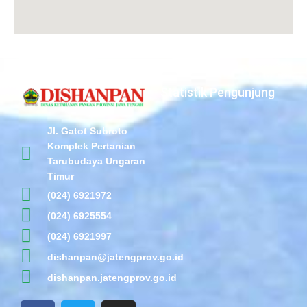
Statistik Pengunjung
Jl. Gatot Subroto
Komplek Pertanian
Tarubudaya Ungaran
Timur
(024) 6921972
(024) 6925554
(024) 6921997
dishanpan@jatengprov.go.id
dishanpan.jatengprov.go.id