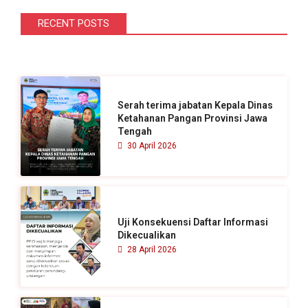
r
i
RECENT POSTS
u
n
t
u
Serah terima jabatan Kepala Dinas
k
Ketahanan Pangan Provinsi Jawa
Tengah
:
30 April 2026
Uji Konsekuensi Daftar Informasi
Dikecualikan
28 April 2026