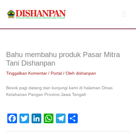
Lewati
Men
ke
konten
Uta
Bahu membahu produk Pasar Mitra
Tani Dishanpan
Tinggalkan Komentar
/
Portal
/ Oleh
dishanpan
Besok pagi datang dan kunjungi kami di halaman Dinas
Ketahanan Pangan Provinsi Jawa Tengah
F
T
Li
W
T
S
a
wi
n
h
el
h