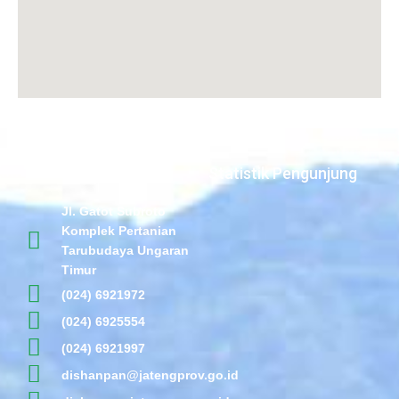
Statistik Pengunjung
Jl. Gatot Subroto
Komplek Pertanian
Tarubudaya Ungaran
Timur
(024) 6921972
(024) 6925554
(024) 6921997
dishanpan@jatengprov.go.id