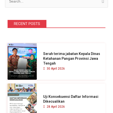
C
a
r
i
RECENT POSTS
u
n
t
u
Serah terima jabatan Kepala Dinas
k
Ketahanan Pangan Provinsi Jawa
Tengah
:
30 April 2026
Uji Konsekuensi Daftar Informasi
Dikecualikan
28 April 2026