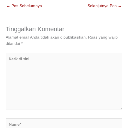
c
tt
k
at
e
ar
←
Pos Sebelumnya
Selanjutnya Pos
→
e
er
e
s
gr
e
b
dI
A
a
o
n
p
m
Tinggalkan Komentar
o
p
Alamat email Anda tidak akan dipublikasikan.
Ruas yang wajib
ditandai
*
k
Ketik
di
sini..
Name*