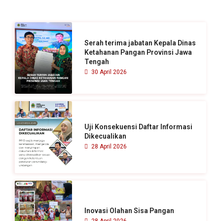
n
t
u
Serah terima jabatan Kepala Dinas
k
Ketahanan Pangan Provinsi Jawa
Tengah
:
30 April 2026
Uji Konsekuensi Daftar Informasi
Dikecualikan
28 April 2026
Inovasi Olahan Sisa Pangan
28 April 2026