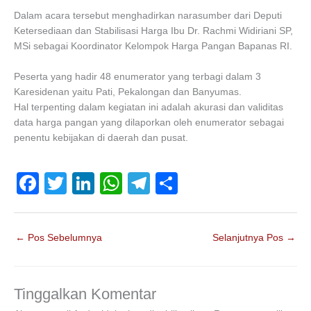
Dalam acara tersebut menghadirkan narasumber dari Deputi
Ketersediaan dan Stabilisasi Harga Ibu Dr. Rachmi Widiriani SP,
MSi sebagai Koordinator Kelompok Harga Pangan Bapanas RI.
Peserta yang hadir 48 enumerator yang terbagi dalam 3
Karesidenan yaitu Pati, Pekalongan dan Banyumas.
Hal terpenting dalam kegiatan ini adalah akurasi dan validitas
data harga pangan yang dilaporkan oleh enumerator sebagai
penentu kebijakan di daerah dan pusat.
F
T
Li
W
T
S
a
wi
n
h
el
h
c
tt
k
at
e
ar
←
Pos Sebelumnya
Selanjutnya Pos
→
e
er
e
s
gr
e
b
dI
A
a
o
n
p
m
Tinggalkan Komentar