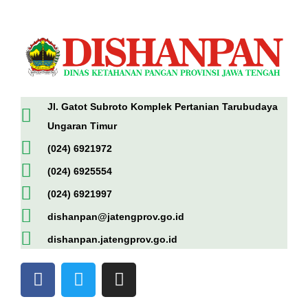
Jl. Gatot Subroto Komplek Pertanian Tarubudaya
Ungaran Timur
(024) 6921972
(024) 6925554
(024) 6921997
dishanpan@jatengprov.go.id
dishanpan.jatengprov.go.id
F
T
I
a
w
n
c
i
s