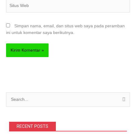
Situs
Web
Simpan nama, email, dan situs web saya pada peramban
ini untuk komentar saya berikutnya.
C
a
r
i
RECENT POSTS
u