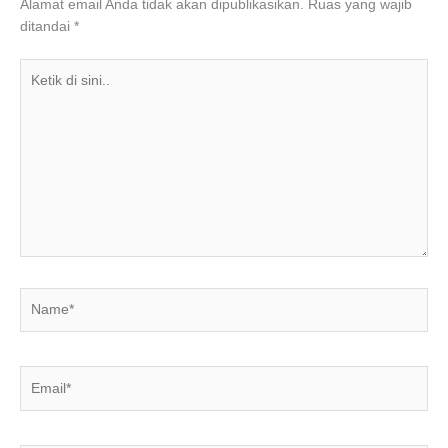
o
p
Alamat email Anda tidak akan dipublikasikan.
Ruas yang wajib
ditandai
*
k
Ketik
di
sini..
Name*
Email*