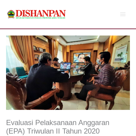
Lewati
Men
ke
konten
Utam
Evaluasi Pelaksanaan Anggaran
(EPA) Triwulan II Tahun 2020