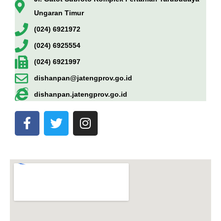
Ungaran Timur
(024) 6921972
(024) 6925554
(024) 6921997
dishanpan@jatengprov.go.id
dishanpan.jatengprov.go.id
F
T
I
a
w
n
c
i
s
e
t
t
b
t
a
o
e
g
o
r
r
k
a
-
m