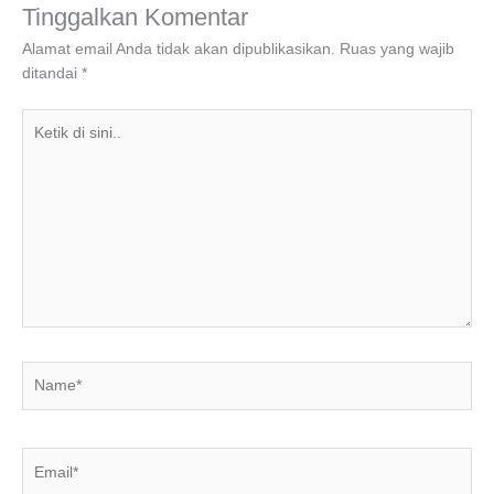
o
n
p
m
Tinggalkan Komentar
o
p
Alamat email Anda tidak akan dipublikasikan.
Ruas yang wajib
ditandai
*
k
Ketik
di
sini..
Name*
Email*