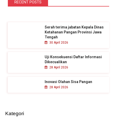
i
RECENT POSTS
u
n
t
Serah terima jabatan Kepala Dinas
u
Ketahanan Pangan Provinsi Jawa
k
Tengah
30 April 2026
:
Uji Konsekuensi Daftar Informasi
Dikecualikan
28 April 2026
Inovasi Olahan Sisa Pangan
28 April 2026
Kategori