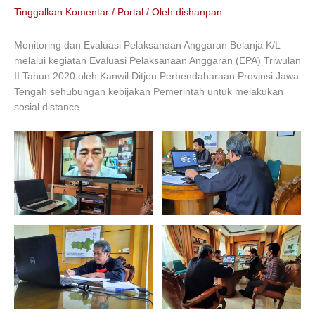
Tinggalkan Komentar
/
Portal
/ Oleh
dishanpan
Monitoring dan Evaluasi Pelaksanaan Anggaran Belanja K/L
melalui kegiatan Evaluasi Pelaksanaan Anggaran (EPA) Triwulan
II Tahun 2020 oleh Kanwil Ditjen Perbendaharaan Provinsi Jawa
Tengah sehubungan kebijakan Pemerintah untuk melakukan
sosial distance