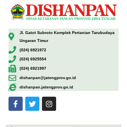
Jl. Gatot Subroto Komplek Pertanian Tarubudaya
Ungaran Timur
(024) 6921972
(024) 6925554
(024) 6921997
dishanpan@jatengprov.go.id
dishanpan.jatengprov.go.id
F
T
I
a
w
n
c
i
s
e
t
t