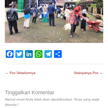
F
T
Li
W
T
S
a
wi
n
h
el
h
c
tt
k
at
e
ar
←
Pos Sebelumnya
Selanjutnya Pos
→
e
er
e
s
gr
e
b
dI
A
a
o
n
p
m
Tinggalkan Komentar
o
p
Alamat email Anda tidak akan dipublikasikan.
Ruas yang wajib
ditandai
*
k