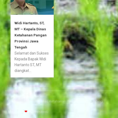
Widi Hartanto, ST,
MT – Kepala Dinas
Ketahanan Pangan
Provinsi Jawa
Tengah
Selamat dan Sukses
Kepada Bapak Widi
Hartanto ST, MT
diangkat...
© All rights reserved Dinas Ketahanan Pangan Provinsi Jateng
Made with
❤
by
dzskaweb