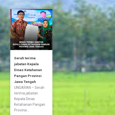
o
e
g
o
r
r
k
a
-
m
f
Serah terima
jabatan Kepala
Dinas Ketahanan
Pangan Provinsi
Jawa Tengah
UNGARAN – Serah
terima jabatan
Kepala Dinas
Ketahanan Pangan
Provinsi...