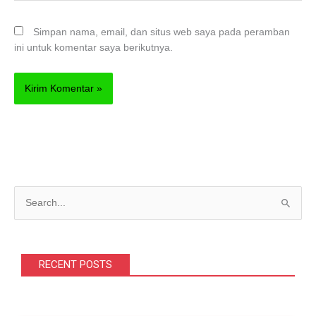
Simpan nama, email, dan situs web saya pada peramban
ini untuk komentar saya berikutnya.
C
a
r
i
RECENT POSTS
u
n