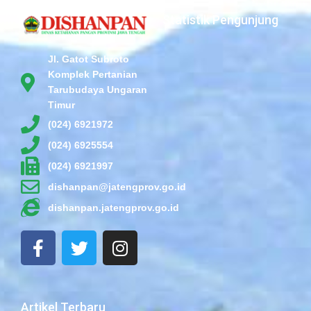
Statistik Pengunjung
Jl. Gatot Subroto
Komplek Pertanian
Tarubudaya Ungaran
Timur
(024) 6921972
(024) 6925554
(024) 6921997
dishanpan@jatengprov.go.id
dishanpan.jatengprov.go.id
F
T
I
a
w
n
c
i
s
e
t
t
b
t
a
Artikel Terbaru