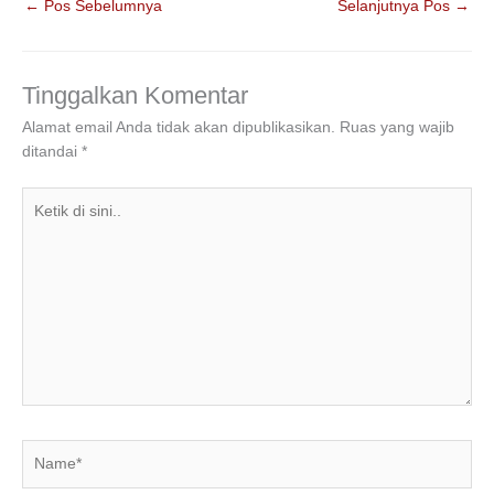
←
Pos Sebelumnya
Selanjutnya Pos
→
e
er
e
s
gr
e
b
dI
A
a
o
n
p
m
Tinggalkan Komentar
o
p
Alamat email Anda tidak akan dipublikasikan.
Ruas yang wajib
ditandai
*
k
Ketik
di
sini..
Name*