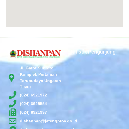
Statistik Pengunjung
Jl. Gatot Subroto
Komplek Pertanian
Tarubudaya Ungaran
Timur
(024) 6921972
(024) 6925554
(024) 6921997
dishanpan@jatengprov.go.id