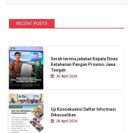
a
r
i
RECENT POSTS
u
n
t
u
Serah terima jabatan Kepala Dinas
k
Ketahanan Pangan Provinsi Jawa
Tengah
:
30 April 2026
Uji Konsekuensi Daftar Informasi
Dikecualikan
28 April 2026