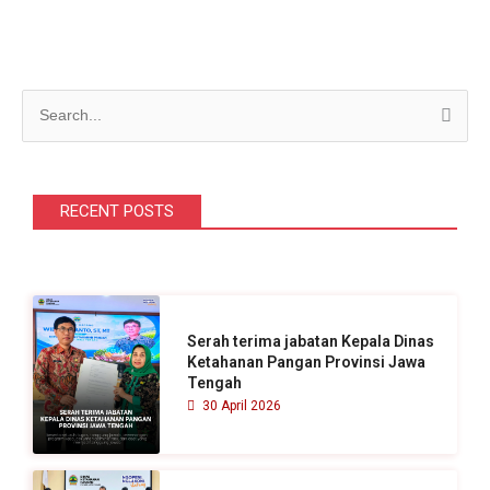
C
a
r
i
RECENT POSTS
u
n
t
u
Serah terima jabatan Kepala Dinas
k
Ketahanan Pangan Provinsi Jawa
Tengah
:
30 April 2026