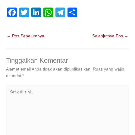
F
T
Li
W
T
S
a
wi
n
h
el
h
c
tt
k
at
e
ar
←
Pos Sebelumnya
Selanjutnya Pos
→
e
er
e
s
gr
e
b
dI
A
a
o
n
p
m
Tinggalkan Komentar
o
p
Alamat email Anda tidak akan dipublikasikan.
Ruas yang wajib
ditandai
*
k
Ketik
di
sini..