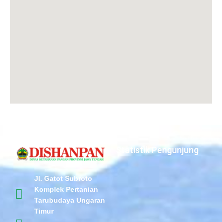
Statistik Pengunjung
Jl. Gatot Subroto
Komplek Pertanian
Tarubudaya Ungaran
Timur