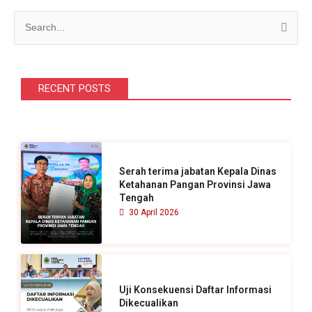
C
a
r
i
RECENT POSTS
u
n
t
u
Serah terima jabatan Kepala Dinas
k
Ketahanan Pangan Provinsi Jawa
Tengah
:
30 April 2026
Uji Konsekuensi Daftar Informasi
Dikecualikan