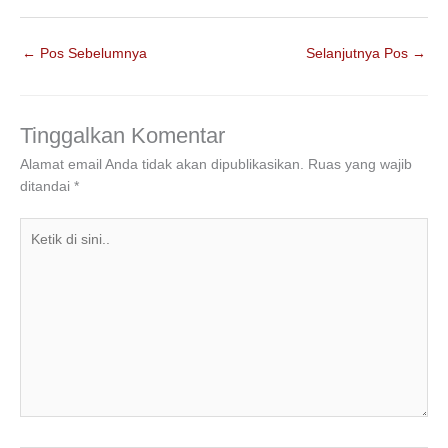
a
wi
n
h
el
h
c
tt
k
at
e
ar
←
Pos Sebelumnya
Selanjutnya Pos
→
e
er
e
s
gr
e
b
dI
A
a
o
n
p
m
Tinggalkan Komentar
o
p
Alamat email Anda tidak akan dipublikasikan.
Ruas yang wajib
ditandai
*
k
Ketik
di
sini..