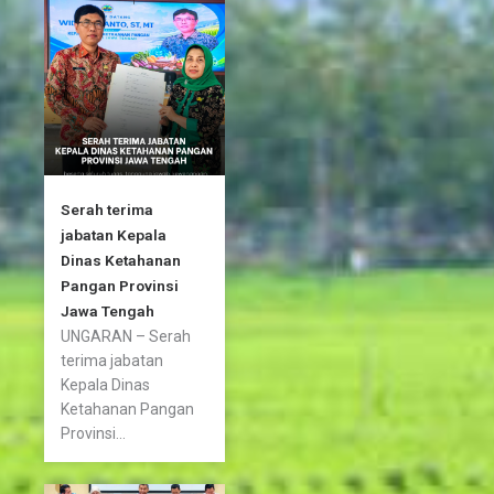
o
r
r
k
a
-
m
f
Serah terima
jabatan Kepala
Dinas Ketahanan
Pangan Provinsi
Jawa Tengah
UNGARAN – Serah
terima jabatan
Kepala Dinas
Ketahanan Pangan
Provinsi...