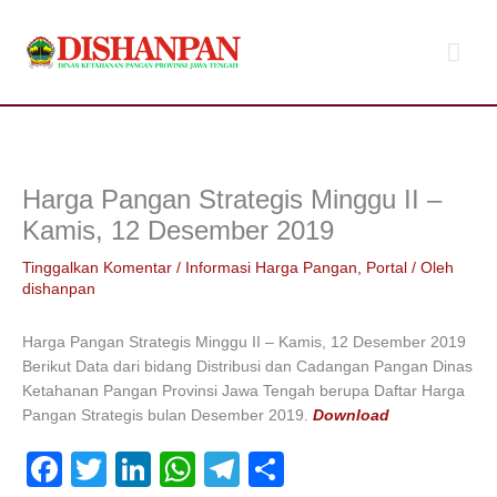
Lewati
Men
ke
konten
Uta
Harga Pangan Strategis Minggu II –
Kamis, 12 Desember 2019
Tinggalkan Komentar
/
Informasi Harga Pangan
,
Portal
/ Oleh
dishanpan
Harga Pangan Strategis Minggu II – Kamis, 12 Desember 2019
Berikut Data dari bidang Distribusi dan Cadangan Pangan Dinas
Ketahanan Pangan Provinsi Jawa Tengah berupa Daftar Harga
Pangan Strategis bulan Desember 2019.
Download
F
T
Li
W
T
S