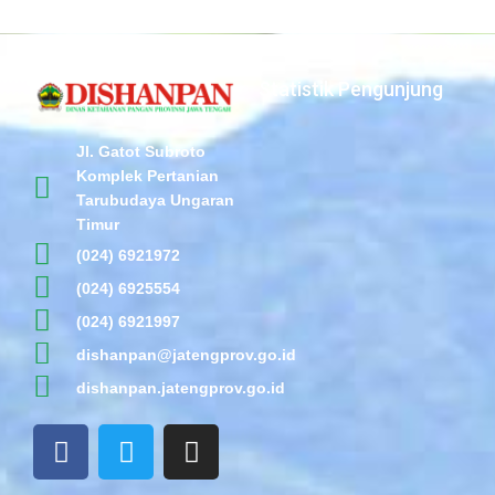
Statistik Pengunjung
Jl. Gatot Subroto
Komplek Pertanian
Tarubudaya Ungaran
Timur
(024) 6921972
(024) 6925554
(024) 6921997
dishanpan@jatengprov.go.id
dishanpan.jatengprov.go.id
F
T
I
a
w
n
c
i
s