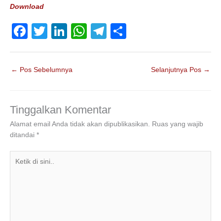
Download
F
T
Li
W
T
S
a
wi
n
h
el
h
c
tt
k
at
e
ar
←
Pos Sebelumnya
Selanjutnya Pos
→
e
er
e
s
gr
e
b
dI
A
a
o
n
p
m
Tinggalkan Komentar
o
p
Alamat email Anda tidak akan dipublikasikan.
Ruas yang wajib
ditandai
*
k
Ketik
di
sini..