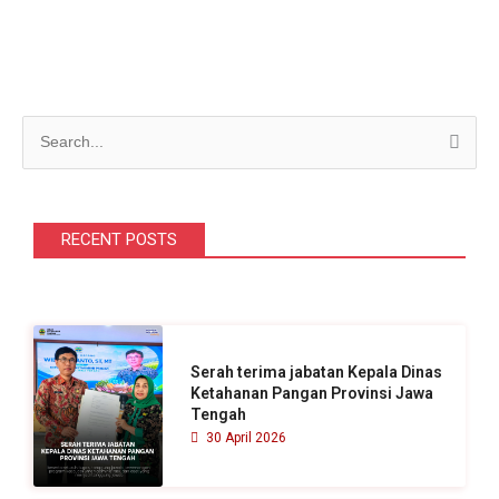
C
a
r
i
RECENT POSTS
u
n
t
u
Serah terima jabatan Kepala Dinas
k
Ketahanan Pangan Provinsi Jawa
Tengah
:
30 April 2026