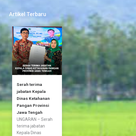
e
t
t
b
t
a
Artikel Terbaru
o
e
g
o
r
r
k
a
-
m
f
Serah terima
jabatan Kepala
Dinas Ketahanan
Pangan Provinsi
Jawa Tengah
UNGARAN – Serah
terima jabatan
Kepala Dinas