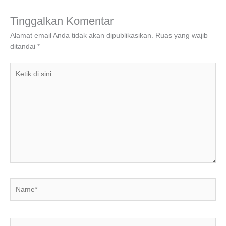
b
dI
A
a
o
n
p
m
Tinggalkan Komentar
o
p
Alamat email Anda tidak akan dipublikasikan.
Ruas yang wajib
ditandai
*
k
Ketik
di
sini..
Name*
Email*