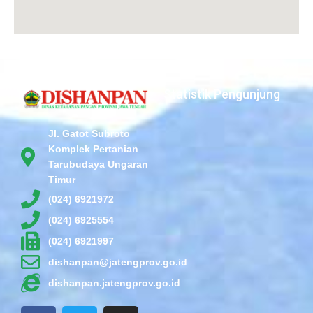
Statistik Pengunjung
Jl. Gatot Subroto
Komplek Pertanian
Tarubudaya Ungaran
Timur
(024) 6921972
(024) 6925554
(024) 6921997
dishanpan@jatengprov.go.id
dishanpan.jatengprov.go.id