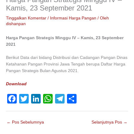
Kamis, 23 September 2021
Tinggalkan Komentar
/
Informasi Harga Pangan
/ Oleh
dishanpan
Harga Pangan Strategis Minggu IV – Kamis, 23 September
2021
Berikut Data dari bidang Distribusi dan Cadangan Pangan Dinas
Ketahanan Pangan Provinsi Jawa Tengah berupa Daftar Harga
Pangan Strategis Bulan Agustus 2021.
Download
F
T
Li
W
T
S
a
wi
n
h
el
h
c
tt
k
at
e
ar
←
Pos Sebelumnya
Selanjutnya Pos
→
e
er
e
s
gr
e