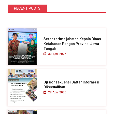
r
i
RECENT POSTS
u
n
t
u
Serah terima jabatan Kepala Dinas
k
Ketahanan Pangan Provinsi Jawa
Tengah
:
30 April 2026
Uji Konsekuensi Daftar Informasi
Dikecualikan
28 April 2026