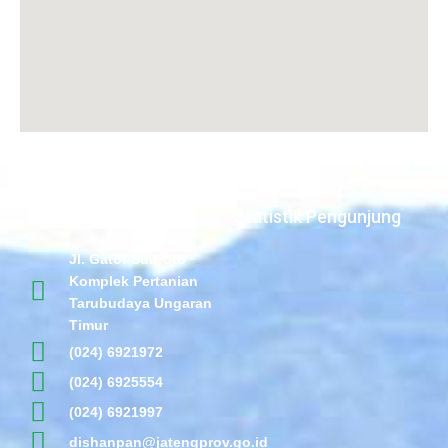
Statistik Pengunjung
Jl. Gatot Subroto
Komplek Pertanian
Tarubudaya Ungaran
Timur
(024) 6921972
(024) 6925554
(024) 6921997
dishanpan@jatengprov.go.id