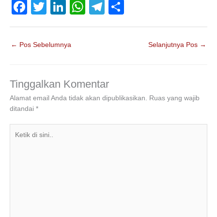
F
T
Li
W
T
S
a
wi
n
h
el
h
c
tt
k
at
e
ar
←
Pos Sebelumnya
Selanjutnya Pos
→
e
er
e
s
gr
e
b
dI
A
a
o
n
p
m
Tinggalkan Komentar
o
p
Alamat email Anda tidak akan dipublikasikan.
Ruas yang wajib
ditandai
*
k
Ketik
di
sini..