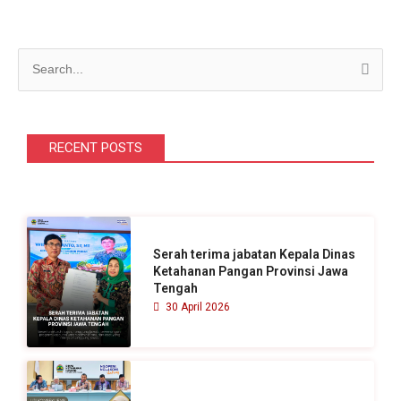
C
a
r
i
RECENT POSTS
u
n
t
u
Serah terima jabatan Kepala Dinas
k
Ketahanan Pangan Provinsi Jawa
Tengah
:
30 April 2026