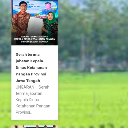
o
r
r
k
a
-
m
f
Serah terima
jabatan Kepala
Dinas Ketahanan
Pangan Provinsi
Jawa Tengah
UNGARAN – Serah
terima jabatan
Kepala Dinas
Ketahanan Pangan
Provinsi...