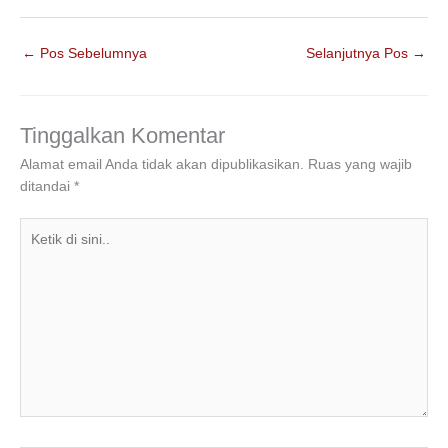
a
wi
n
h
el
h
c
tt
k
at
e
ar
←
Pos Sebelumnya
Selanjutnya Pos
→
e
er
e
s
gr
e
b
dI
A
a
o
n
p
m
Tinggalkan Komentar
o
p
Alamat email Anda tidak akan dipublikasikan.
Ruas yang wajib
ditandai
*
k
Ketik
di
sini..