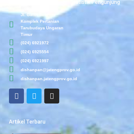
Statistik Pengunjung
Jl. Gatot Subroto
Komplek Pertanian
Tarubudaya Ungaran
Timur
(024) 6921972
(024) 6925554
(024) 6921997
dishanpan@jatengprov.go.id
dishanpan.jatengprov.go.id
F
T
I
a
w
n
c
i
s
e
t
t
b
t
a
Artikel Terbaru
o
e
g