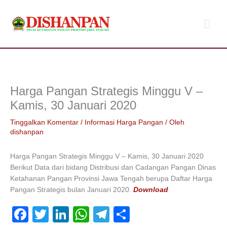
Lewati
Men
ke
konten
Uta
Harga Pangan Strategis Minggu V –
Kamis, 30 Januari 2020
Tinggalkan Komentar
/
Informasi Harga Pangan
/ Oleh
dishanpan
Harga Pangan Strategis Minggu V – Kamis, 30 Januari 2020
Berikut Data dari bidang Distribusi dan Cadangan Pangan Dinas
Ketahanan Pangan Provinsi Jawa Tengah berupa Daftar Harga
Pangan Strategis bulan Januari 2020.
Download
F
T
Li
W
T
S