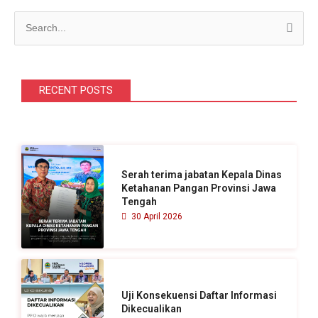
C
a
r
i
RECENT POSTS
u
n
t
u
Serah terima jabatan Kepala Dinas
k
Ketahanan Pangan Provinsi Jawa
Tengah
:
30 April 2026
Uji Konsekuensi Daftar Informasi
Dikecualikan