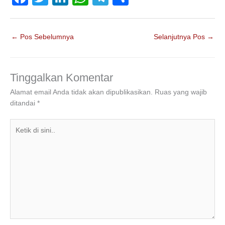
a
wi
n
h
el
h
c
tt
k
at
e
ar
←
Pos Sebelumnya
Selanjutnya Pos
→
e
er
e
s
gr
e
b
dI
A
a
o
n
p
m
Tinggalkan Komentar
o
p
Alamat email Anda tidak akan dipublikasikan.
Ruas yang wajib
ditandai
*
k
Ketik
di
sini..