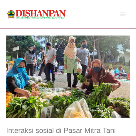
Lewati
Men
ke
konten
Utam
Interaksi sosial di Pasar Mitra Tani