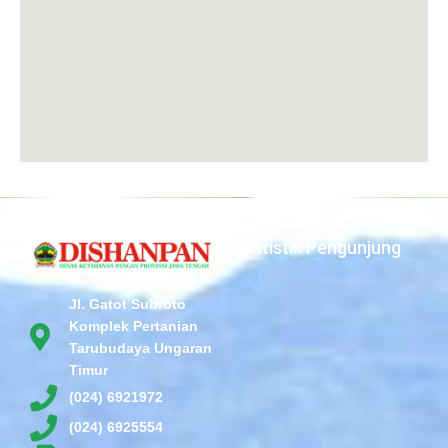
Statistik Pengunjung
Jl. Gatot Subroto
Komplek Pertanian
Tarubudaya Ungaran
Timur
(024) 6921972
(024) 6925554