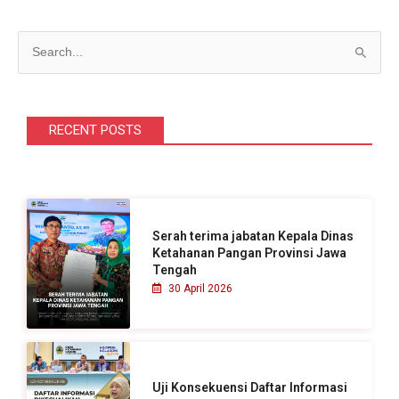
C
a
r
i
RECENT POSTS
u
n
t
u
Serah terima jabatan Kepala Dinas
k
Ketahanan Pangan Provinsi Jawa
Tengah
:
30 April 2026
Uji Konsekuensi Daftar Informasi