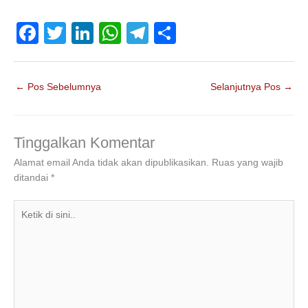
F
T
Li
W
T
S
a
wi
n
h
el
h
c
tt
k
at
e
ar
←
Pos Sebelumnya
Selanjutnya Pos
→
e
er
e
s
gr
e
b
dI
A
a
o
n
p
m
Tinggalkan Komentar
o
p
Alamat email Anda tidak akan dipublikasikan.
Ruas yang wajib
ditandai
*
k
Ketik
di
sini..