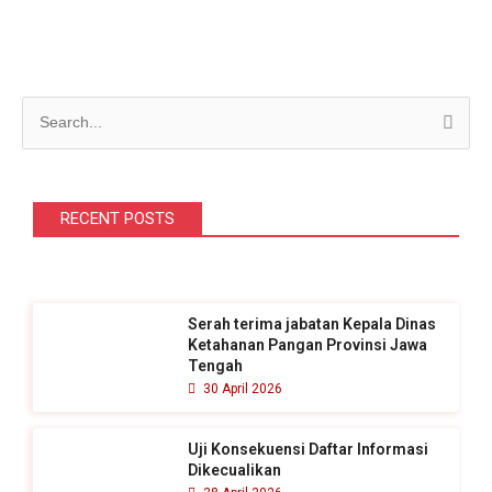
C
a
r
i
RECENT POSTS
u
n
t
Serah terima jabatan Kepala Dinas
u
Ketahanan Pangan Provinsi Jawa
k
Tengah
30 April 2026
:
Uji Konsekuensi Daftar Informasi
Dikecualikan