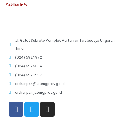
Sekilas Info
Jl. Gatot Subroto Komplek Pertanian Tarubudaya Ungaran
Timur
(024) 6921972
(024) 6925554
(024) 6921997
dishanpan@jatengprov.go.id
dishanpan.jatengprov.go.id
F
T
I
a
w
n
c
i
s
e
t
t