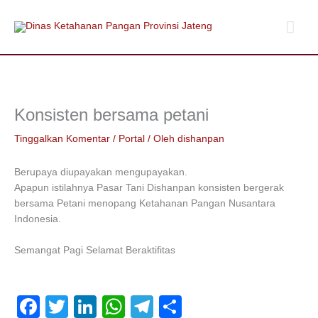
Lewati
Men
ke
konten
Uta
Konsisten bersama petani
Tinggalkan Komentar
/
Portal
/ Oleh
dishanpan
Berupaya diupayakan mengupayakan.
Apapun istilahnya Pasar Tani Dishanpan konsisten bergerak
bersama Petani menopang Ketahanan Pangan Nusantara
Indonesia.
Semangat Pagi Selamat Beraktifitas
F
T
Li
W
T
S