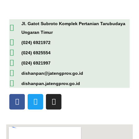
Jl. Gatot Subroto Komplek Pertanian Tarubudaya
Ungaran Timur
(024) 6921972
(024) 6925554
(024) 6921997
dishanpan@jatengprov.go.id
dishanpan.jatengprov.go.id
F
T
I
a
w
n
c
i
s
e
t
t
b
t
a
o
e
g