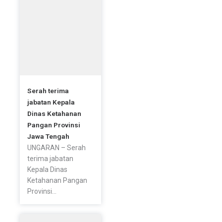
o
r
r
k
a
-
m
f
Serah terima
jabatan Kepala
Dinas Ketahanan
Pangan Provinsi
Jawa Tengah
UNGARAN – Serah
terima jabatan
Kepala Dinas
Ketahanan Pangan
Provinsi...