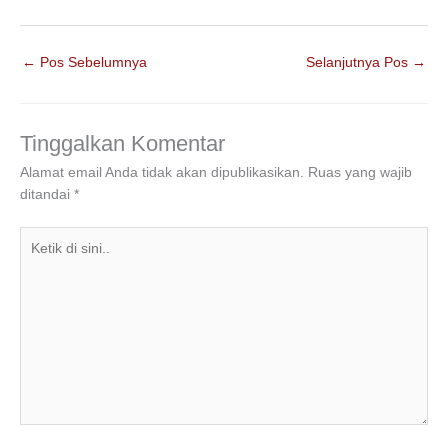
a
wi
n
h
el
h
c
tt
k
at
e
ar
←
Pos Sebelumnya
Selanjutnya Pos
→
e
er
e
s
gr
e
b
dI
A
a
o
n
p
m
Tinggalkan Komentar
o
p
Alamat email Anda tidak akan dipublikasikan.
Ruas yang wajib
ditandai
*
k
Ketik
di
sini..