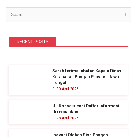
C
a
r
i
RECENT POSTS
u
n
t
Serah terima jabatan Kepala Dinas
u
Ketahanan Pangan Provinsi Jawa
k
Tengah
30 April 2026
:
Uji Konsekuensi Daftar Informasi
Dikecualikan
28 April 2026
Inovasi Olahan Sisa Pangan