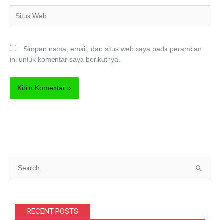
Situs
Web
Simpan nama, email, dan situs web saya pada peramban
ini untuk komentar saya berikutnya.
C
a
r
i
RECENT POSTS