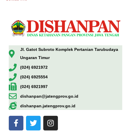
Jl. Gatot Subroto Komplek Pertanian Tarubudaya
Ungaran Timur
(024) 6921972
(024) 6925554
(024) 6921997
dishanpan@jatengprov.go.id
dishanpan.jatengprov.go.id
F
T
I
a
w
n