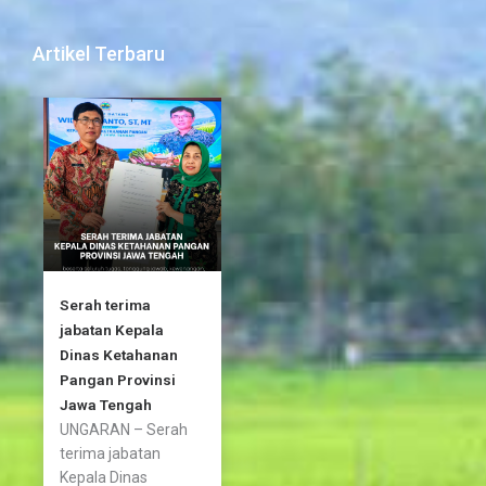
e
t
t
b
t
a
Artikel Terbaru
o
e
g
o
r
r
k
a
-
m
f
Serah terima
jabatan Kepala
Dinas Ketahanan
Pangan Provinsi
Jawa Tengah
UNGARAN – Serah
terima jabatan
Kepala Dinas