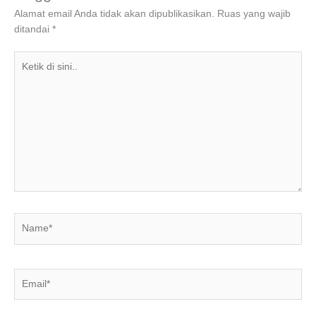
o
p
Alamat email Anda tidak akan dipublikasikan.
Ruas yang wajib
ditandai
*
k
Ketik
di
sini..
Name*
Email*