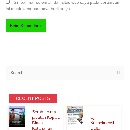
Simpan nama, email, dan situs web saya pada peramban
ini untuk komentar saya berikutnya.
C
a
r
i
RECENT POSTS
u
Serah terima
n
jabatan Kepala
Uji
t
Dinas
Konsekuensi
Ketahanan
Daftar
u