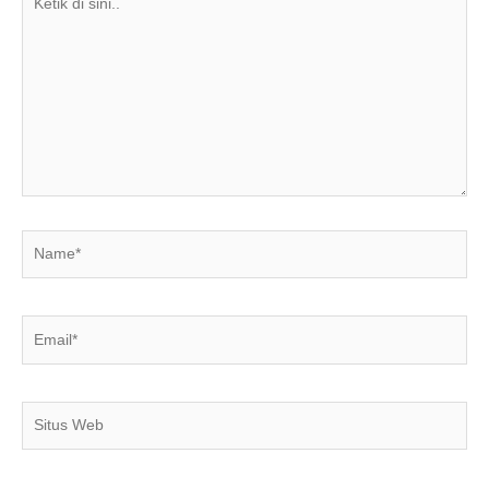
di
sini..
Name*
Email*
Situs
Web