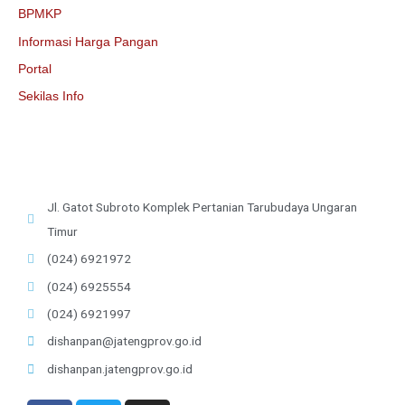
BPMKP
Informasi Harga Pangan
Portal
Sekilas Info
Jl. Gatot Subroto Komplek Pertanian Tarubudaya Ungaran
Timur
(024) 6921972
(024) 6925554
(024) 6921997
dishanpan@jatengprov.go.id
dishanpan.jatengprov.go.id