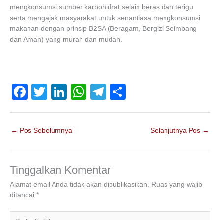
mengkonsumsi sumber karbohidrat selain beras dan terigu
serta mengajak masyarakat untuk senantiasa mengkonsumsi
makanan dengan prinsip B2SA (Beragam, Bergizi Seimbang
dan Aman) yang murah dan mudah.
F
T
Li
W
T
S
a
wi
n
h
el
h
c
tt
k
at
e
ar
←
Pos Sebelumnya
Selanjutnya Pos
→
e
er
e
s
gr
e
b
dI
A
a
o
n
p
m
Tinggalkan Komentar
o
p
Alamat email Anda tidak akan dipublikasikan.
Ruas yang wajib
ditandai
*
k
Ketik