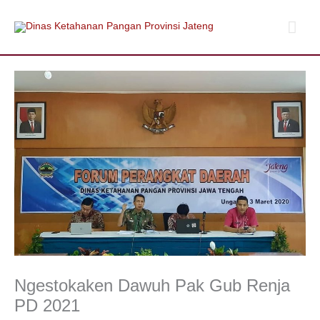
Lewati
Men
ke
konten
Uta
Ngestokaken Dawuh Pak Gub Renja
PD 2021