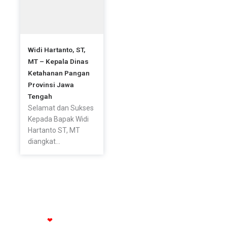
Widi Hartanto, ST,
MT – Kepala Dinas
Ketahanan Pangan
Provinsi Jawa
Tengah
Selamat dan Sukses
Kepada Bapak Widi
Hartanto ST, MT
diangkat...
© All rights reserved Dinas Ketahanan Pangan Provinsi Jateng
Made with
❤
by
dzskaweb