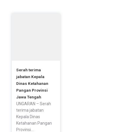
b
t
a
Artikel Terbaru
o
e
g
o
r
r
k
a
-
m
f
Serah terima
jabatan Kepala
Dinas Ketahanan
Pangan Provinsi
Jawa Tengah
UNGARAN – Serah
terima jabatan
Kepala Dinas
Ketahanan Pangan
Provinsi...