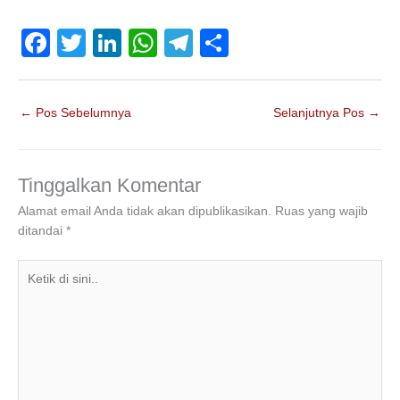
F
T
Li
W
T
S
a
wi
n
h
el
h
c
tt
k
at
e
ar
←
Pos Sebelumnya
Selanjutnya Pos
→
e
er
e
s
gr
e
b
dI
A
a
o
n
p
m
Tinggalkan Komentar
o
p
Alamat email Anda tidak akan dipublikasikan.
Ruas yang wajib
ditandai
*
k
Ketik
di
sini..