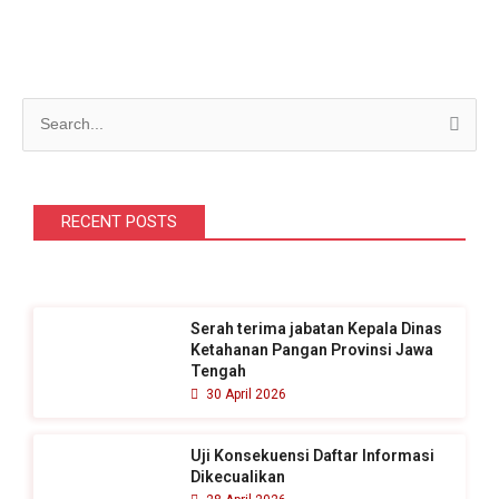
C
a
r
i
RECENT POSTS
u
n
t
Serah terima jabatan Kepala Dinas
u
Ketahanan Pangan Provinsi Jawa
k
Tengah
30 April 2026
:
Uji Konsekuensi Daftar Informasi
Dikecualikan