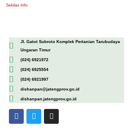
Sekilas Info
Jl. Gatot Subroto Komplek Pertanian Tarubudaya
Ungaran Timur
(024) 6921972
(024) 6925554
(024) 6921997
dishanpan@jatengprov.go.id
dishanpan.jatengprov.go.id
F
T
I
a
w
n
c
i
s