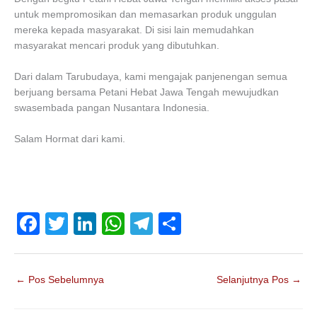
untuk mempromosikan dan memasarkan produk unggulan
mereka kepada masyarakat. Di sisi lain memudahkan
masyarakat mencari produk yang dibutuhkan.
Dari dalam Tarubudaya, kami mengajak panjenengan semua
berjuang bersama Petani Hebat Jawa Tengah mewujudkan
swasembada pangan Nusantara Indonesia.
Salam Hormat dari kami.
F
T
Li
W
T
S
a
wi
n
h
el
h
c
tt
k
at
e
ar
←
Pos Sebelumnya
Selanjutnya Pos
→
e
er
e
s
gr
e
b
dI
A
a