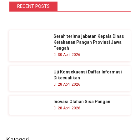
i
RECENT POSTS
u
n
t
Serah terima jabatan Kepala Dinas
u
Ketahanan Pangan Provinsi Jawa
k
Tengah
30 April 2026
:
Uji Konsekuensi Daftar Informasi
Dikecualikan
28 April 2026
Inovasi Olahan Sisa Pangan
28 April 2026
Kategori