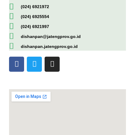
(024) 6921972
(024) 6925554
(024) 6921997
dishanpan@jatengprov.go.id
dishanpan.jatengprov.go.id
F
T
I
a
w
n
c
i
s
e
t
t
b
t
a
o
e
g
o
r
r
k
a
-
m
f