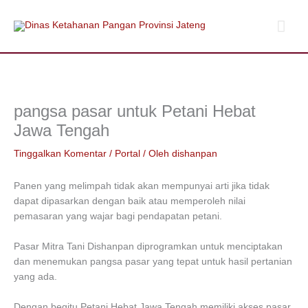
Lewati
Men
ke
konten
Uta
pangsa pasar untuk Petani Hebat
Jawa Tengah
Tinggalkan Komentar
/
Portal
/ Oleh
dishanpan
Panen yang melimpah tidak akan mempunyai arti jika tidak
dapat dipasarkan dengan baik atau memperoleh nilai
pemasaran yang wajar bagi pendapatan petani.
Pasar Mitra Tani Dishanpan diprogramkan untuk menciptakan
dan menemukan pangsa pasar yang tepat untuk hasil pertanian
yang ada.
Dengan begitu Petani Hebat Jawa Tengah memiliki akses pasar