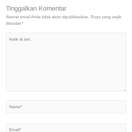
o
n
p
m
Tinggalkan Komentar
o
p
Alamat email Anda tidak akan dipublikasikan.
Ruas yang wajib
ditandai
*
k
Ketik
di
sini..
Name*
Email*