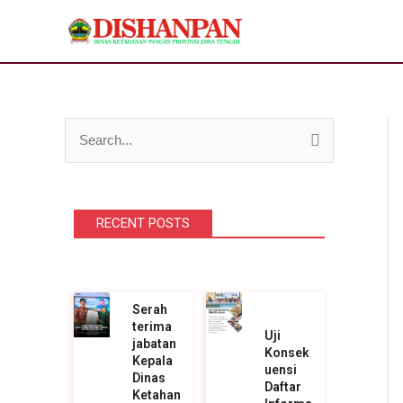
Lewati
ke
konten
C
a
r
RECENT POSTS
i
u
n
t
Serah
terima
u
Uji
jabatan
Konsek
k
Kepala
uensi
Dinas
Daftar
:
Ketahan