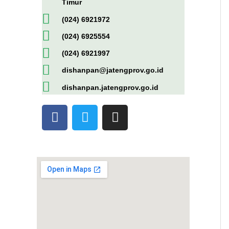
Timur
(024) 6921972
(024) 6925554
(024) 6921997
dishanpan@jatengprov.go.id
dishanpan.jatengprov.go.id
F
T
I
a
w
n
c
i
s
e
t
t
b
t
a
o
e
g
o
r
r
k
a
-
m
f