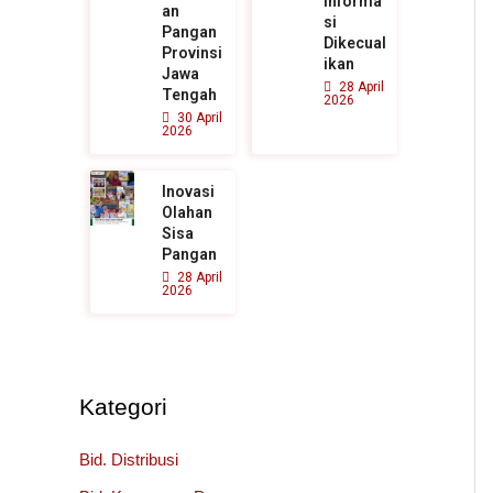
Informa
an
si
Pangan
Dikecual
Provinsi
ikan
Jawa
28 April
Tengah
2026
30 April
2026
Inovasi
Olahan
Sisa
Pangan
28 April
2026
Kategori
Bid. Distribusi