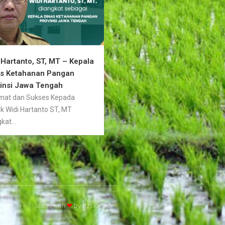
 Hartanto, ST, MT – Kepala
as Ketahanan Pangan
insi Jawa Tengah
mat dan Sukses Kepada
k Widi Hartanto ST, MT
kat...
Made with
❤
by
dzskaweb