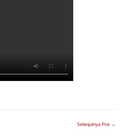
Selanjutnya Pos
→