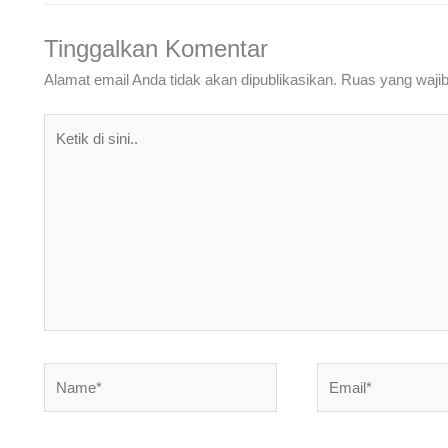
o
n
p
m
o
p
Tinggalkan Komentar
k
Alamat email Anda tidak akan dipublikasikan.
Ruas yang wajib
Ketik
di
sini..
Name*
Email*