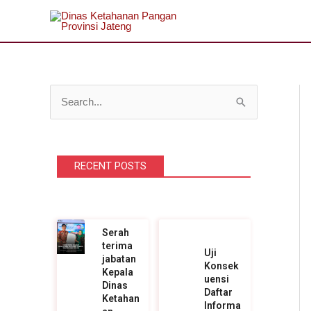
Lewati
ke
konten
C
a
r
RECENT POSTS
i
u
n
t
Serah
terima
u
Uji
jabatan
Konsek
k
Kepala
uensi
Dinas
Daftar
:
Ketahan
Informa