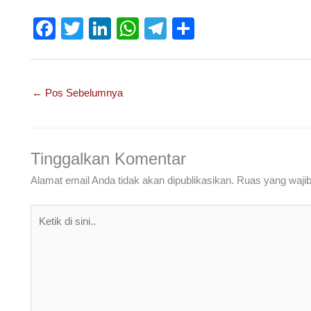
F
T
Li
W
T
S
a
wi
n
h
el
h
c
tt
k
at
e
ar
e
er
e
s
gr
e
←
Pos Sebelumnya
b
dI
A
a
o
n
p
m
o
p
Tinggalkan Komentar
k
Alamat email Anda tidak akan dipublikasikan.
Ruas yang wajib
Ketik
di
sini..