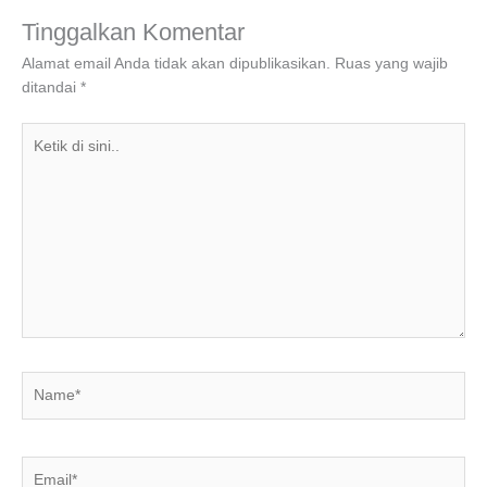
o
n
p
m
Tinggalkan Komentar
o
p
Alamat email Anda tidak akan dipublikasikan.
Ruas yang wajib
ditandai
*
k
Ketik
di
sini..
Name*
Email*