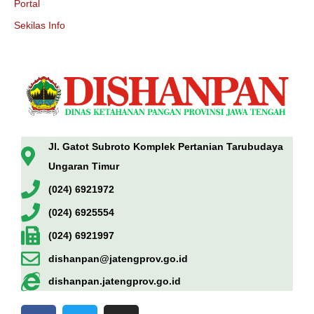
Portal
Sekilas Info
Jl. Gatot Subroto Komplek Pertanian Tarubudaya
Ungaran Timur
(024) 6921972
(024) 6925554
(024) 6921997
dishanpan@jatengprov.go.id
dishanpan.jatengprov.go.id
F
T
I