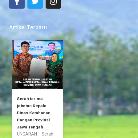
a
w
n
c
i
s
e
t
t
b
t
a
Artikel Terbaru
o
e
g
o
r
r
k
a
-
m
f
Serah terima
jabatan Kepala
Dinas Ketahanan
Pangan Provinsi
Jawa Tengah
UNGARAN – Serah