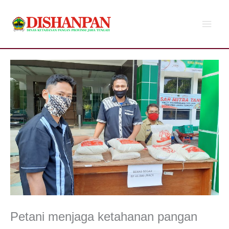
Lewati
Men
ke
konten
Utam
Petani menjaga ketahanan pangan