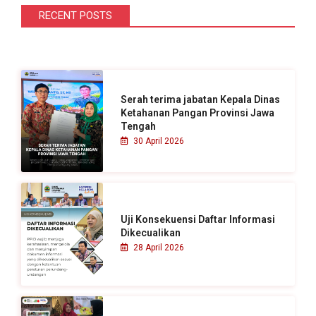
i
RECENT POSTS
u
n
t
u
Serah terima jabatan Kepala Dinas
k
Ketahanan Pangan Provinsi Jawa
Tengah
:
30 April 2026
Uji Konsekuensi Daftar Informasi
Dikecualikan
28 April 2026