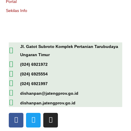
Portal
Sekilas Info
Jl. Gatot Subroto Komplek Pertanian Tarubudaya
Ungaran Timur
(024) 6921972
(024) 6925554
(024) 6921997
dishanpan@jatengprov.go.id
dishanpan.jatengprov.go.id
F
T
I
a
w
n
c
i
s