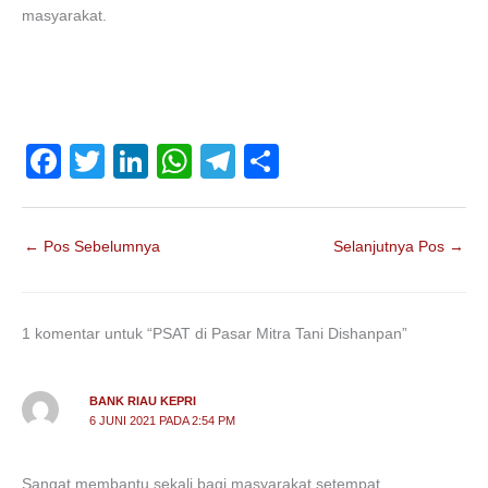
masyarakat.
F
T
Li
W
T
S
a
wi
n
h
el
h
c
tt
k
at
e
ar
←
Pos Sebelumnya
Selanjutnya Pos
→
e
er
e
s
gr
e
b
dI
A
a
o
n
p
m
1 komentar untuk “PSAT di Pasar Mitra Tani Dishanpan”
o
p
k
BANK RIAU KEPRI
6 JUNI 2021 PADA 2:54 PM
Sangat membantu sekali bagi masyarakat setempat