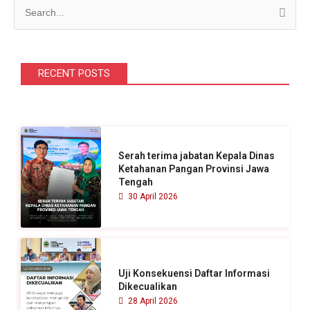
C
a
r
i
RECENT POSTS
u
n
t
u
Serah terima jabatan Kepala Dinas
k
Ketahanan Pangan Provinsi Jawa
Tengah
:
30 April 2026
Uji Konsekuensi Daftar Informasi
Dikecualikan
28 April 2026