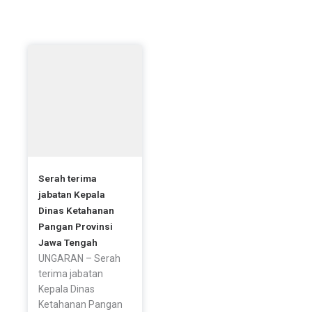
e
t
t
b
t
a
Artikel Terbaru
o
e
g
o
r
r
k
a
-
m
f
Serah terima
jabatan Kepala
Dinas Ketahanan
Pangan Provinsi
Jawa Tengah
UNGARAN – Serah
terima jabatan
Kepala Dinas
Ketahanan Pangan