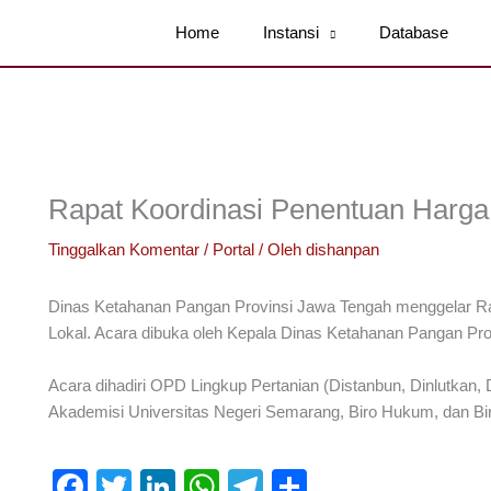
Home
Instansi
Database
Rapat Koordinasi Penentuan Harg
Tinggalkan Komentar
/
Portal
/ Oleh
dishanpan
Dinas Ketahanan Pangan Provinsi Jawa Tengah menggelar R
Lokal. Acara dibuka oleh Kepala Dinas Ketahanan Pangan Prov
Acara dihadiri OPD Lingkup Pertanian (Distanbun, Dinlutkan,
Akademisi Universitas Negeri Semarang, Biro Hukum, dan Bir
F
T
Li
W
T
S