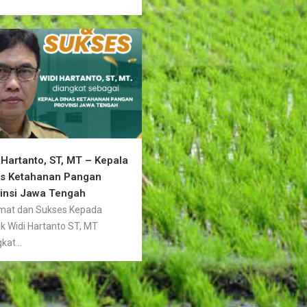
 Hartanto, ST, MT – Kepala
as Ketahanan Pangan
insi Jawa Tengah
mat dan Sukses Kepada
k Widi Hartanto ST, MT
kat...