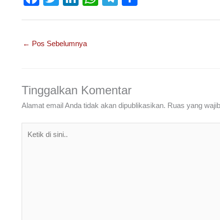
a
wi
n
h
el
h
c
tt
k
at
e
ar
e
er
e
s
gr
e
←
Pos Sebelumnya
b
dI
A
a
o
n
p
m
o
p
Tinggalkan Komentar
k
Alamat email Anda tidak akan dipublikasikan.
Ruas yang wajib
Ketik
di
sini..