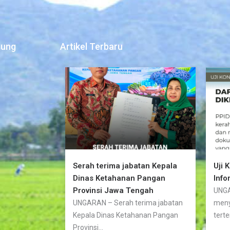
jung
Artikel Terbaru
Serah terima jabatan Kepala
Uji 
Dinas Ketahanan Pangan
Info
Provinsi Jawa Tengah
UNGA
UNGARAN – Serah terima jabatan
meny
Kepala Dinas Ketahanan Pangan
terte
Provinsi...