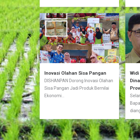
Inovasi Olahan Sisa Pangan
Widi
Din
DISHANPAN Dorong Inovasi Olahan
Prov
Sisa Pangan Jadi Produk Bernilai
Ekonomi...
Sela
Bapa
diang