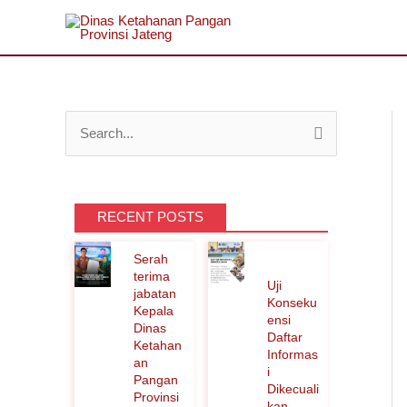
Lewati
ke
konten
C
a
r
RECENT POSTS
i
u
Serah
n
terima
Uji
jabatan
t
Konseku
Kepala
ensi
u
Dinas
Daftar
Ketahan
Informas
k
an
i
Pangan
:
Dikecuali
Provinsi
kan