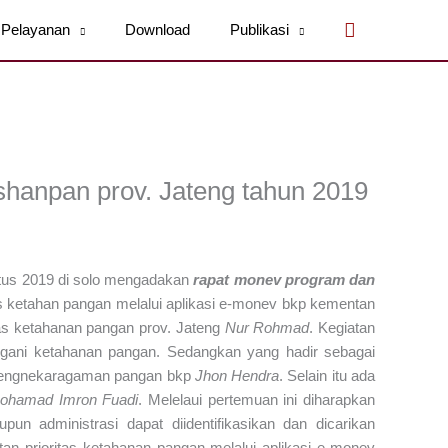
Cari
Pelayanan
Download
Publikasi
hanpan prov. Jateng tahun 2019
tus 2019 di solo mengadakan
rapat monev program dan
tas ketahan pangan melalui aplikasi e-monev bkp kementan
inas ketahanan pangan prov. Jateng
Nur Rohmad
. Kegiatan
ngani ketahanan pangan. Sedangkan yang hadir sebagai
g pengnekaragaman pangan bkp
Jhon Hendra
. Selain itu ada
ohamad Imron Fuadi
. Melelaui pertemuan ini diharapkan
un administrasi dapat diidentifikasikan dan dicarikan
tan prioritas ketahanan pangan melalui aplikasi e-monev