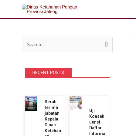
Lewati
ke
konten
C
a
r
RECENT POSTS
i
u
n
t
Serah
terima
u
Uji
jabatan
Konsek
k
Kepala
uensi
Dinas
Daftar
:
Ketahan
Informa