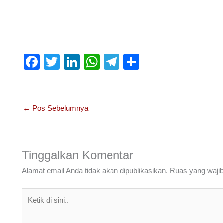
F
T
Li
W
T
S
a
wi
n
h
el
h
c
tt
k
at
e
ar
e
er
e
s
gr
e
←
Pos Sebelumnya
b
dI
A
a
o
n
p
m
o
p
Tinggalkan Komentar
k
Alamat email Anda tidak akan dipublikasikan.
Ruas yang wajib
Ketik
di
sini..