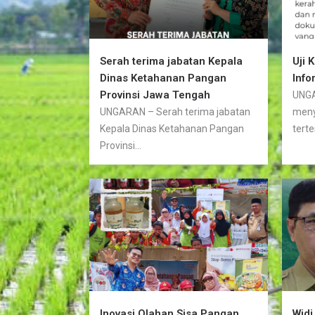
Serah terima jabatan Kepala
Uji 
Dinas Ketahanan Pangan
Info
Provinsi Jawa Tengah
UNGA
UNGARAN – Serah terima jabatan
meny
Kepala Dinas Ketahanan Pangan
terte
Provinsi...
Inovasi Olahan Sisa Pangan
Widi