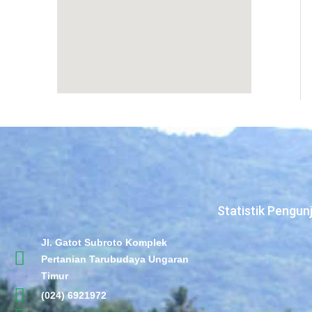
Statistik Pengun
Jl. Gatot Subroto Komplek
Pertanian Tarubudaya Ungaran
Timur
(024) 6921972