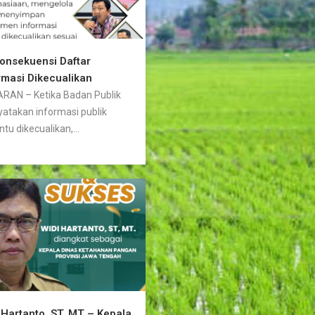
Konsekuensi Daftar
rmasi Dikecualikan
RAN – Ketika Badan Publik
atakan informasi publik
ntu dikecualikan,...
 Hartanto, ST, MT – Kepala