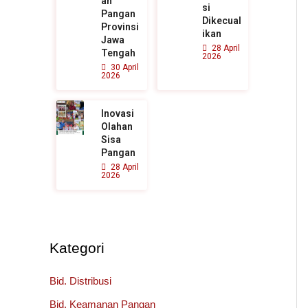
an
si
Pangan
Dikecual
Provinsi
ikan
Jawa
28 April
Tengah
2026
30 April
2026
Inovasi
Olahan
Sisa
Pangan
28 April
2026
Kategori
Bid. Distribusi
Bid. Keamanan Pangan