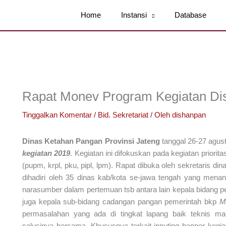
Home
Instansi
Database
Rapat Monev Program Kegiatan Dis
Tinggalkan Komentar
/
Bid. Sekretariat
/ Oleh
dishanpan
Dinas Ketahan Pangan Provinsi Jateng
tanggal 26-27 agus
kegiatan 2019
. Kegiatan ini difokuskan pada kegiatan priori
(pupm, krpl, pku, pipl, lpm). Rapat dibuka oleh sekretaris d
dihadiri oleh 35 dinas kab/kota se-jawa tengah yang mena
narasumber dalam pertemuan tsb antara lain kepala bidan
juga kepala sub-bidang cadangan pangan pemerintah bkp
M
permasalahan yang ada di tingkat lapang baik teknis maup
solusinya bersama. Khususnya terkait inputing banper kegia