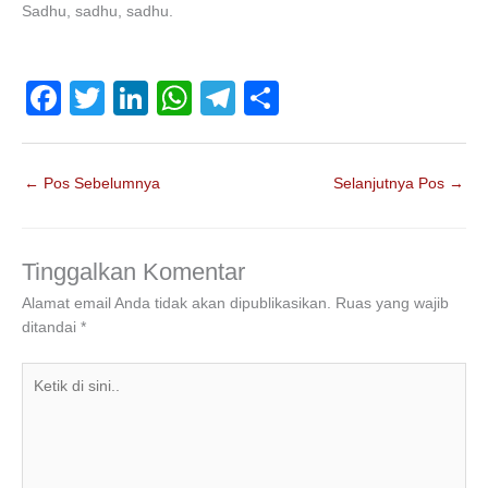
Sadhu, sadhu, sadhu.
F
T
Li
W
T
S
a
wi
n
h
el
h
c
tt
k
at
e
ar
←
Pos Sebelumnya
Selanjutnya Pos
→
e
er
e
s
gr
e
b
dI
A
a
o
n
p
m
Tinggalkan Komentar
o
p
Alamat email Anda tidak akan dipublikasikan.
Ruas yang wajib
ditandai
*
k
Ketik
di
sini..