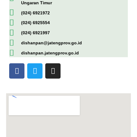
Ungaran Timur
(024) 6921972
(024) 6925554
(024) 6921997
dishanpan@jatengprov.go.id
dishanpan.jatengprov.go.id
F
T
I
a
w
n
c
i
s
e
t
t
b
t
a
o
e
g
o
r
r
k
a
-
m
f