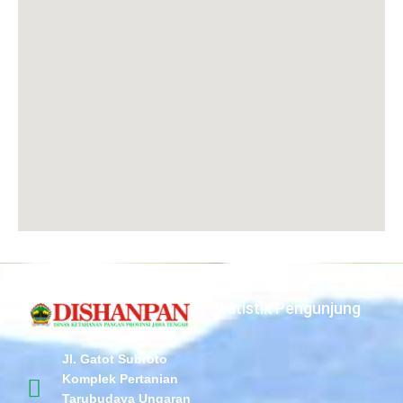
Statistik Pengunjung
Jl. Gatot Subroto
Komplek Pertanian
Tarubudaya Ungaran