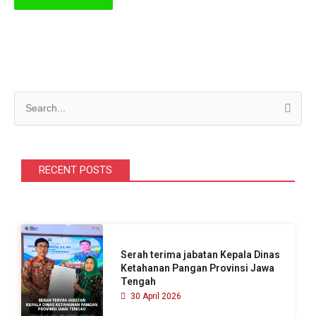
C
a
r
i
RECENT POSTS
u
n
t
u
Serah terima jabatan Kepala Dinas
k
Ketahanan Pangan Provinsi Jawa
Tengah
:
30 April 2026