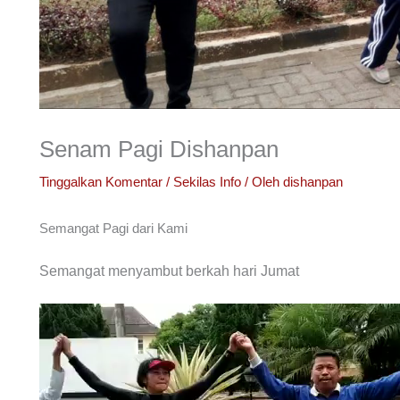
Senam Pagi Dishanpan
Tinggalkan Komentar
/
Sekilas Info
/ Oleh
dishanpan
Semangat Pagi dari Kami
Semangat menyambut berkah hari Jumat
Pemutar
Video