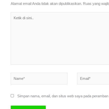
k
Alamat email Anda tidak akan dipublikasikan.
Ruas yang wajib
Ketik
di
sini..
Name*
Email*
Simpan nama, email, dan situs web saya pada peramban i