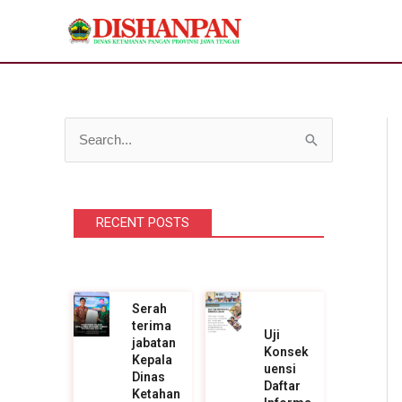
Lewati
ke
konten
C
a
r
RECENT POSTS
i
u
n
t
Serah
terima
u
Uji
jabatan
Konsek
k
Kepala
uensi
Dinas
Daftar
:
Ketahan