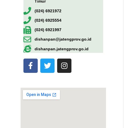
Timur
(024) 6921972
(024) 6925554
(024) 6921997
dishanpan@jatengprov.go.id
dishanpan.jatengprov.go.id
F
T
I
a
w
n
c
i
s
e
t
t
b
t
a
o
e
g
o
r
r
k
a
-
m
f