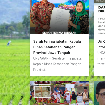
Serah terima jabatan Kepala
Uji 
Dinas Ketahanan Pangan
Info
Provinsi Jawa Tengah
UNGA
UNGARAN – Serah terima jabatan
meny
Kepala Dinas Ketahanan Pangan
terte
Provinsi...