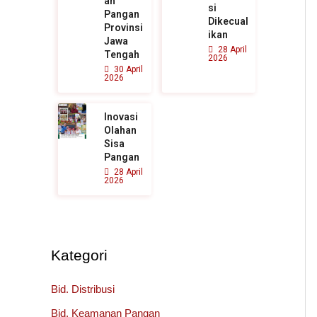
an
si
Pangan
Dikecual
Provinsi
ikan
Jawa
28 April
Tengah
2026
30 April
2026
Inovasi
Olahan
Sisa
Pangan
28 April
2026
Kategori
Bid. Distribusi
Bid. Keamanan Pangan