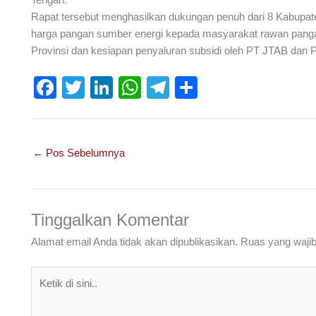
Rapat tersebut menghasilkan dukungan penuh dari 8 Kabupat
harga pangan sumber energi kepada masyarakat rawan pangan
Provinsi dan kesiapan penyaluran subsidi oleh PT JTAB dan
F
T
Li
W
T
S
a
wi
n
h
el
h
c
tt
k
at
e
ar
e
er
e
s
gr
e
←
Pos Sebelumnya
b
dI
A
a
o
n
p
m
o
p
Tinggalkan Komentar
k
Alamat email Anda tidak akan dipublikasikan.
Ruas yang wajib
Ketik
di
sini..