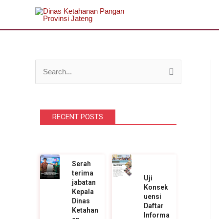
Lewati
ke
konten
C
a
r
RECENT POSTS
i
u
n
t
Serah
terima
u
Uji
jabatan
Konsek
k
Kepala
uensi
Dinas
Daftar
:
Ketahan
Informa