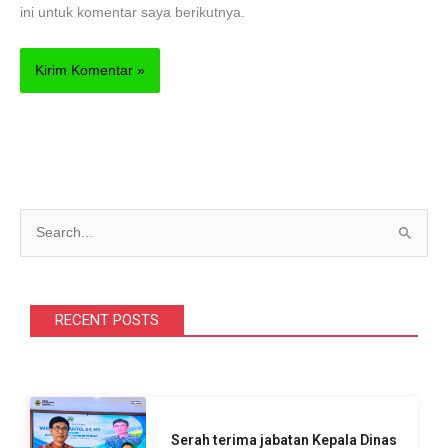
ini untuk komentar saya berikutnya.
C
a
r
i
RECENT POSTS
u
n
t
u
Serah terima jabatan Kepala Dinas