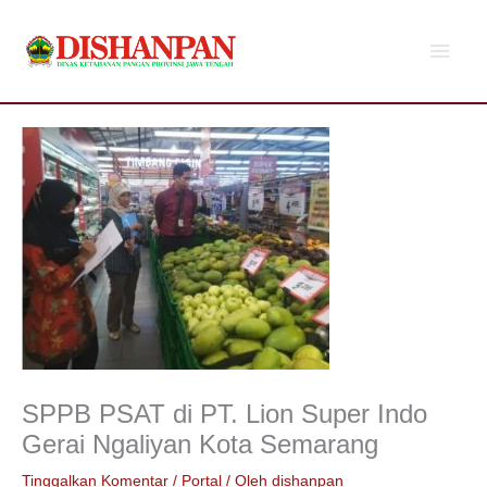
Lewati
Men
ke
konten
Utam
SPPB PSAT di PT. Lion Super Indo
Gerai Ngaliyan Kota Semarang
Tinggalkan Komentar
/
Portal
/ Oleh
dishanpan