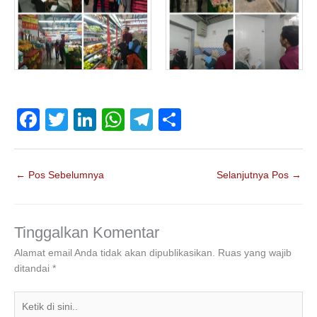
F
T
Li
W
T
S
a
wi
n
h
el
h
c
tt
k
at
e
ar
←
Pos Sebelumnya
Selanjutnya Pos
→
e
er
e
s
gr
e
b
dI
A
a
o
n
p
m
Tinggalkan Komentar
o
p
Alamat email Anda tidak akan dipublikasikan.
Ruas yang wajib
ditandai
*
k
Ketik
di