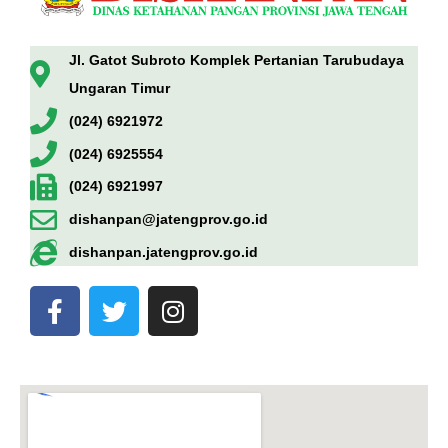
Jl. Gatot Subroto Komplek Pertanian Tarubudaya
Ungaran Timur
(024) 6921972
(024) 6925554
(024) 6921997
dishanpan@jatengprov.go.id
dishanpan.jatengprov.go.id
F
T
I
a
w
n
c
i
s
e
t
t
b
t
a
o
e
g
o
r
r