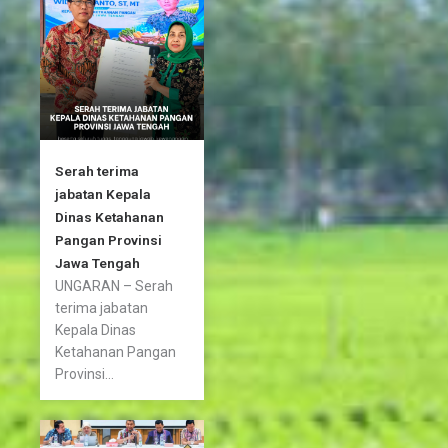
k
a
-
m
f
Serah terima
jabatan Kepala
Dinas Ketahanan
Pangan Provinsi
Jawa Tengah
UNGARAN – Serah
terima jabatan
Kepala Dinas
Ketahanan Pangan
Provinsi...