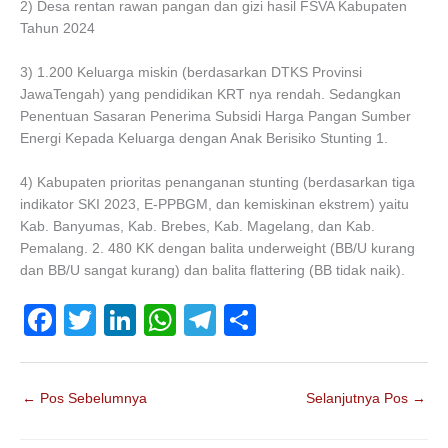
2) Desa rentan rawan pangan dan gizi hasil FSVA Kabupaten
Tahun 2024
3) 1.200 Keluarga miskin (berdasarkan DTKS Provinsi
JawaTengah) yang pendidikan KRT nya rendah. Sedangkan
Penentuan Sasaran Penerima Subsidi Harga Pangan Sumber
Energi Kepada Keluarga dengan Anak Berisiko Stunting 1.
4) Kabupaten prioritas penanganan stunting (berdasarkan tiga
indikator SKI 2023, E-PPBGM, dan kemiskinan ekstrem) yaitu
Kab. Banyumas, Kab. Brebes, Kab. Magelang, dan Kab.
Pemalang. 2. 480 KK dengan balita underweight (BB/U kurang
dan BB/U sangat kurang) dan balita flattering (BB tidak naik).
F
T
Li
W
T
S
a
wi
n
h
el
h
c
tt
k
at
e
ar
←
Pos Sebelumnya
Selanjutnya Pos
→
e
er
e
s
gr
e