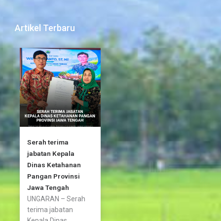
c
i
s
e
t
t
b
t
a
Artikel Terbaru
o
e
g
o
r
r
k
a
-
m
f
Serah terima
jabatan Kepala
Dinas Ketahanan
Pangan Provinsi
Jawa Tengah
UNGARAN – Serah
terima jabatan
Kepala Dinas