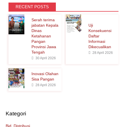
i
RECENT POSTS
u
Serah terima
n
jabatan Kepala
Uji
t
Dinas
Konsekuensi
Ketahanan
Daftar
u
Pangan
Informasi
k
Provinsi Jawa
Dikecualikan
Tengah
:
28 April 2026
30 April 2026
Inovasi Olahan
Sisa Pangan
28 April 2026
Kategori
Bid. Distribusi