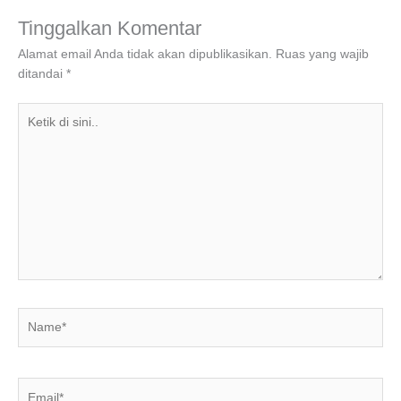
b
dI
A
a
o
n
p
m
Tinggalkan Komentar
o
p
Alamat email Anda tidak akan dipublikasikan.
Ruas yang wajib
ditandai
*
k
Ketik
di
sini..
Name*
Email*