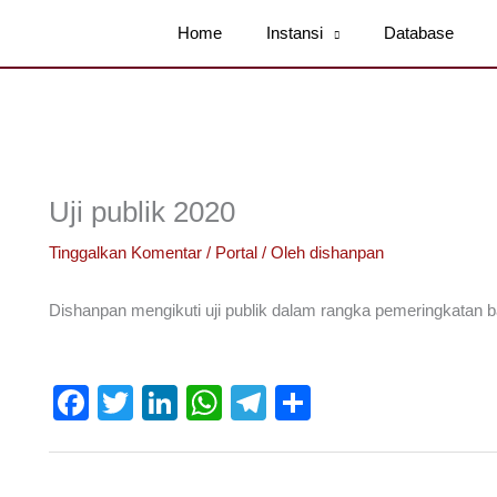
Home
Instansi
Database
Uji publik 2020
Tinggalkan Komentar
/
Portal
/ Oleh
dishanpan
Dishanpan mengikuti uji publik dalam rangka pemeringkatan b
F
T
Li
W
T
S
a
wi
n
h
el
h
c
tt
k
at
e
ar