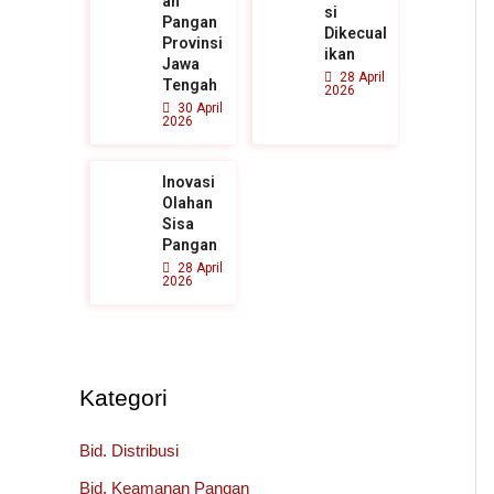
an
si
Pangan
Dikecual
Provinsi
ikan
Jawa
28 April
Tengah
2026
30 April
2026
Inovasi
Olahan
Sisa
Pangan
28 April
2026
Kategori
Bid. Distribusi
Bid. Keamanan Pangan