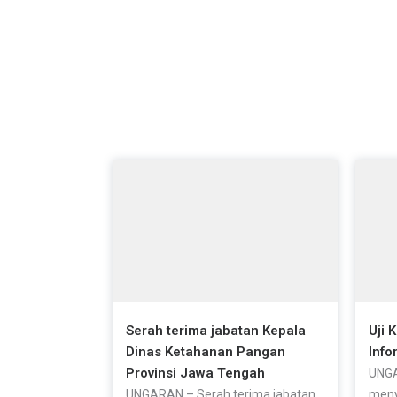
jung
Artikel Terbaru
Serah terima jabatan Kepala
Uji 
Dinas Ketahanan Pangan
Info
Provinsi Jawa Tengah
UNGA
UNGARAN – Serah terima jabatan
meny