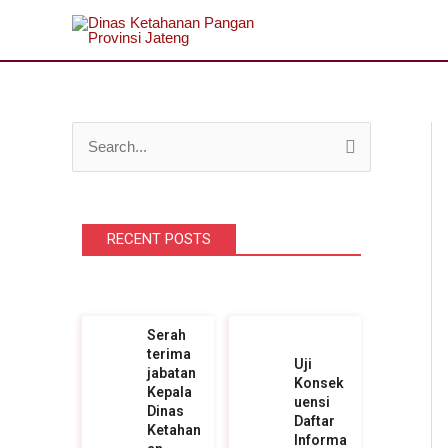
Lewati
ke
konten
C
a
r
RECENT POSTS
i
u
n
t
Serah
terima
u
Uji
jabatan
Konsek
k
Kepala
uensi
Dinas
Daftar
:
Ketahan
Informa