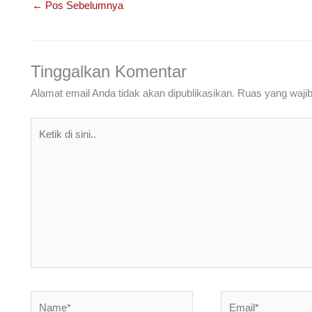
e
er
e
s
gr
e
←
Pos Sebelumnya
b
dI
A
a
o
n
p
m
o
p
Tinggalkan Komentar
k
Alamat email Anda tidak akan dipublikasikan.
Ruas yang wajib
Ketik
di
sini..
Name*
Email*